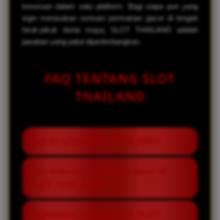
keseruan dalam satu platform. Bagi siapa pun yang
ingin merasakan sensasi permainan gacor di tengah
hiruk-pikuk dunia maya, SLOT THAILAND adalah
jawaban yang patut dipertimbangkan.
FAQ TENTANG SLOT
THAILAND
Apa itu situs SLOT THAILAND?
SLOT THAILAND
adalah situs slot
Apa maksud permainan gacor di
terpercaya
yang saat ini dinobatkan
SLOT THAILAND?
sebagai
situs No1 di Indonesia
berkat
pelayanan cepat, transaksi mudah, dan
Permainan gacor berarti
slot yang sedang
Bagaimana cara daftar di SLOT
koleksi permainan lengkap.