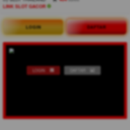
LINK SLOT GACOR
LOGIN
DAFTAR
LOGIN
DAFTAR
Show More