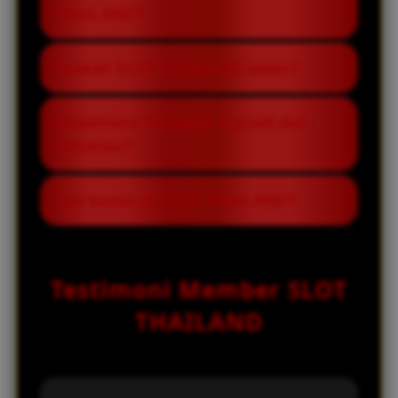
memberikan kemenangan tinggi
SLOT
THAILAND?
THAILAND selalu memperbarui daftar
permainan dengan RTP tertinggi agar
Kunjungi situs resmi, klik daftar, isi data,
Apakah SLOT THAILAND aman?
pemain tahu slot mana yang sedang aktif.
lalu deposit. Setelah saldo masuk, Anda
langsung bisa memilih permainan gacor
at aman. SLOT THAILAND memiliki lisensi
Bagaimana transaksi deposit dan
favorit dan mulai bermain.
resmi dan enkripsi data, sehingga semua
withdraw?
transaksi dan permainan berjalan adil. Ini
sebabnya SLOT THAILAND dipercaya
SLOT THAILAND menyediakan berbagai
Apa bonus di SLOT THAILAND?
sebagai situs No1 di Indonesia.
metode pembayaran lokal. Deposit instan,
penarikan cepat, dan tanpa potongan
SLOT THAILAND
menawarkan bonus
selama data sesuai.
harian
, cashback, dan turnamen slot
Testimoni Member SLOT
khusus. Semua promo ini berlaku untuk
permainan gacor pilihan,
THAILAND
menjadikan
SLOT THAILAND favorit utama di
Indonesia.
.