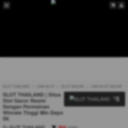
SLOT THAILAND
LINK SLOT
SLOT GACOR
LINK SLOT GACOR
SLOT THAILAND | Situs
5
$
Slot Gacor Resmi
Dengan Permainan
Winrate Tinggi Min Depo
5K
By
SLOT THAILAND
404
sales