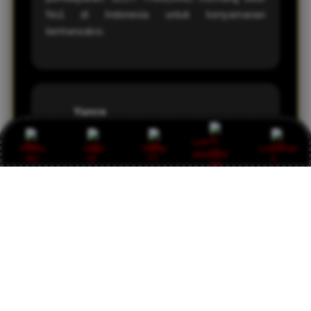
No1 di Indonesia untuk kenyamanan
bertransaksi.
Yance
J
Link
Promo
Login
Daftar
Live Chat
Jayapura
Alternatif
CS responsif 24 jam, solusi cepat saat kendala.
SLOT THAILAND benar-benar situs No1 di
Indonesia dari sisi pelayanan.