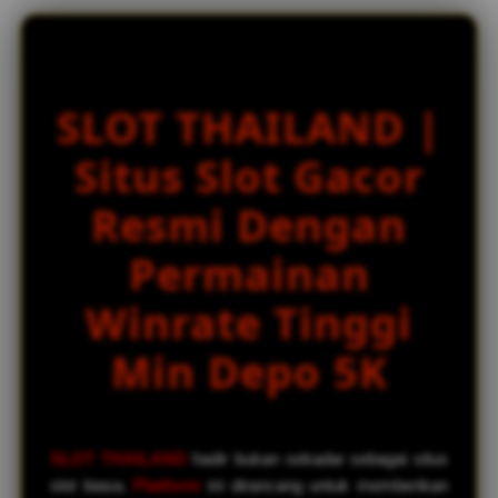
d
e
t
a
i
SLOT THAILAND |
l
s
Situs Slot Gacor
Resmi Dengan
Permainan
Winrate Tinggi
Min Depo 5K
SLOT THAILAND
hadir bukan sekadar sebagai situs
slot biasa.
Platform
ini dirancang untuk memberikan