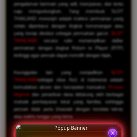
pengalaman bermain yang adil, transparan, dan tentu
saja menguntungkan. Yang membuat SLOT
THAILAND menonjol adalah koleksi permainan yang
selalu diperbarui dengan tingkat kemenangan atau
yang kerap disebut sebagai permainan gacor.
SLOT
THAILAND
secara rutin menampilkan daftar
permainan dengan tingkat Return to Player (RTP)
tertinggi agar pemain dapat memilih dengan bijak.
Keunggulan lain yang menjadikan
SLOT
THAILAND
sebagai situs No1 di Indonesia adalah
kemudahan akses dan kecepatan transaksi.
Proses
deposit
dan penarikan dana didukung oleh berbagai
metode pembayaran lokal yang familiar, sehingga
pemain tidak perlu khawatir dengan kendala teknis
atau waktu tunggu yang lama.
Dari sisi keamanan,
SLOT THAILAND
menerapkan