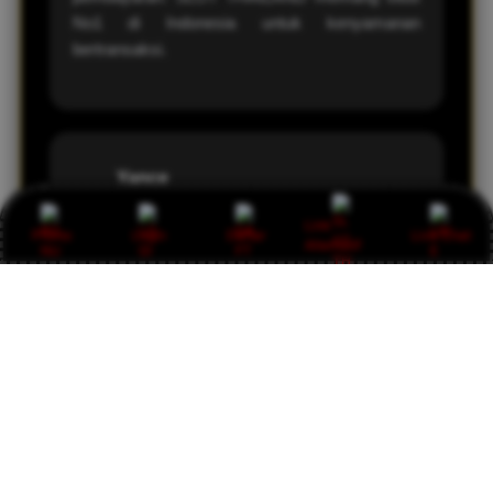
No1 di Indonesia untuk kenyamanan
bertransaksi.
Yance
J
Link
Promo
Login
Daftar
Live Chat
Jayapura
Alternatif
CS responsif 24 jam, solusi cepat saat kendala.
SLOT THAILAND benar-benar situs No1 di
Indonesia dari sisi pelayanan.