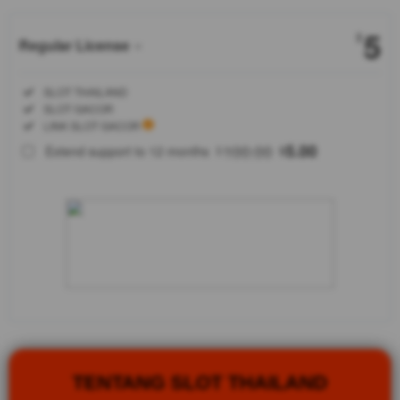
5
$
Regular License
Regular
Included:
SLOT THAILAND
License
Included:
SLOT GACOR
SELECTED
Included:
LINK SLOT GACOR
88
$
100.00
5.00
Extend support to 12 months
$
$
Slot
Thailand
adalah
situs resmi
dengan
permainan
paling
gacor di
indonesia,
metode
deposit
tercepat
TENTANG SLOT THAILAND
dengan