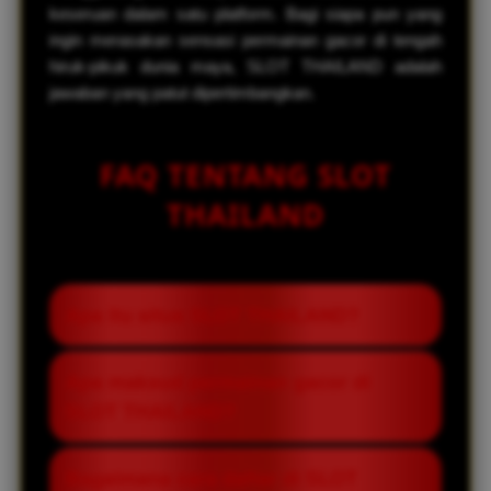
keseruan dalam satu platform. Bagi siapa pun yang
ingin merasakan sensasi permainan gacor di tengah
hiruk-pikuk dunia maya, SLOT THAILAND adalah
jawaban yang patut dipertimbangkan.
FAQ TENTANG SLOT
THAILAND
Apa itu situs SLOT THAILAND?
SLOT THAILAND
adalah situs slot
Apa maksud permainan gacor di
terpercaya
yang saat ini dinobatkan
SLOT THAILAND?
sebagai
situs No1 di Indonesia
berkat
pelayanan cepat, transaksi mudah, dan
Permainan gacor berarti
slot yang sedang
Bagaimana cara daftar di SLOT
koleksi permainan lengkap.