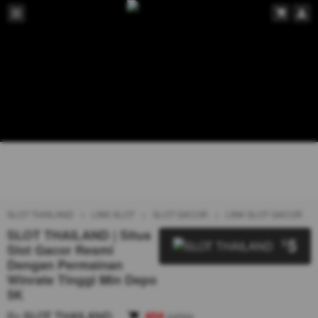
SLOT THAILAND
LINK SLOT
SLOT GACOR
LINK SLOT GACOR
SLOT THAILAND | Situs
5
$
Slot Gacor Resmi
Dengan Permainan
Winrate Tinggi Min Depo
5K
By
SLOT THAILAND
404
sales