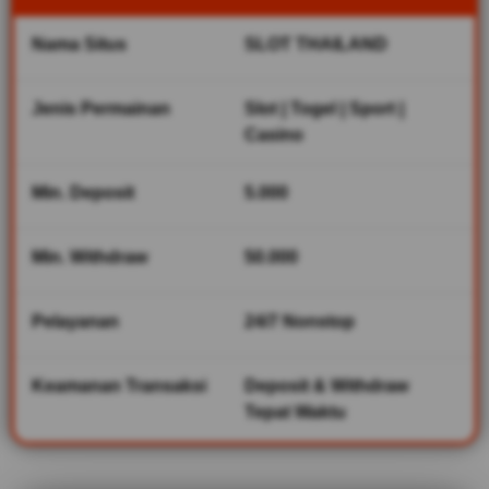
modal
5000
Nama Situs
SLOT THAILAND
rupiah,
situs
terbaik
Jenis Permainan
Slot | Togel | Sport |
buat main
Casino
slot gacor
di tahun
Min. Deposit
2026
5.000
V
Min. Withdraw
50.000
i
e
w
Pelayanan
24/7 Nonstop
l
i
c
Keamanan Transaksi
Deposit & Withdraw
e
Tepat Waktu
n
s
e