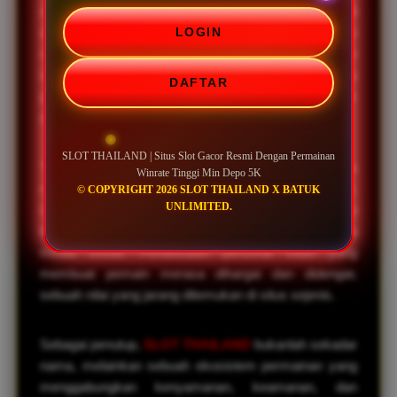
sistem enkripsi mutakhir untuk melindungi data pribadi
LOGIN
dan keuangan setiap para pemain. Dengan lisensi
resmi dan pengawasan ketat dari lembaga perjudian
internasional, SLOT THAILAND memastikan setiap
DAFTAR
putaran permainan berlangsung secara acak dan tidak
dapat dimanipulasi
SLOT THAILAND | Situs Slot Gacor Resmi Dengan Permainan
Tidak hanya soal permainan,
SLOT THAILAND
juga
Winrate Tinggi Min Depo 5K
membangun ekosistem komunitas yang sehat.
© COPYRIGHT 2026 SLOT THAILAND X BATUK
UNLIMITED.
Layanan pelanggan 24 jam siap membantu melalui
berbagai kanal komunikasi, mulai dari live chat hingga
media sosial. Pendekatan personal inilah yang
membuat pemain merasa dihargai dan didengar,
sebuah nilai yang jarang ditemukan di situs sejenis.
Sebagai penutup,
SLOT THAILAND
bukanlah sekadar
nama, melainkan sebuah ekosistem permainan yang
menggabungkan kenyamanan, keamanan, dan