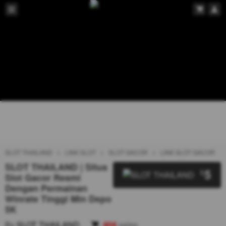
SLOT THAILAND
LINK SLOT
SLOT GACOR
LINK SLOT GACOR
SLOT THAILAND | Situs
5
$
Slot Gacor Resmi
Dengan Permainan
Winrate Tinggi Min Depo
5K
By
SLOT THAILAND
404
sales