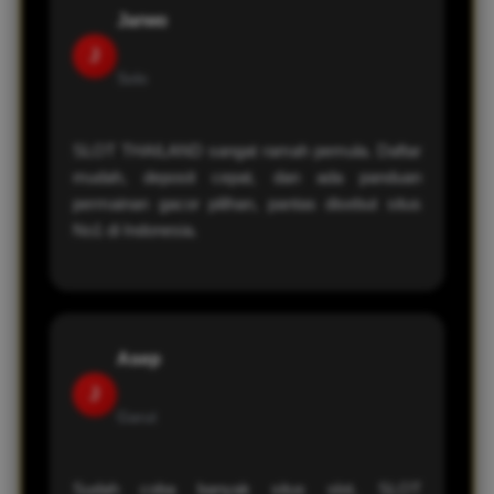
Jarwo
J
Solo
SLOT THAILAND sangat ramah pemula. Daftar
mudah, deposit cepat, dan ada panduan
permainan gacor pilihan, pantas disebut situs
No1 di Indonesia.
Asep
J
Garut
Sudah coba banyak situs slot, SLOT