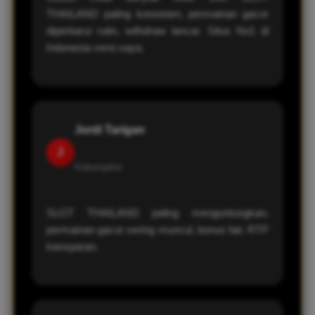
THAILAND paling konsisten, permainan gacor
diperbarui rutin, withdraw lancar. Situs No1 di
Indonesia versi saya.
Jordi Tarigan
J
Kabanjahe
SLOT THAILAND paling menguntungkan,
permainan gacor sering muncul, bonus fair, RTP
transparan.