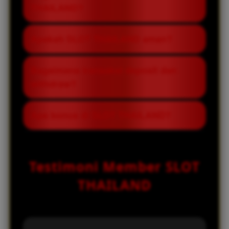
memberikan kemenangan tinggi
SLOT
THAILAND?
THAILAND selalu memperbarui daftar
permainan dengan RTP tertinggi agar
Kunjungi situs resmi, klik daftar, isi data,
Apakah SLOT THAILAND aman?
pemain tahu slot mana yang sedang aktif.
lalu deposit. Setelah saldo masuk, Anda
langsung bisa memilih permainan gacor
at aman. SLOT THAILAND memiliki lisensi
Bagaimana transaksi deposit dan
favorit dan mulai bermain.
resmi dan enkripsi data, sehingga semua
withdraw?
transaksi dan permainan berjalan adil. Ini
sebabnya SLOT THAILAND dipercaya
SLOT THAILAND menyediakan berbagai
Apa bonus di SLOT THAILAND?
sebagai situs No1 di Indonesia.
metode pembayaran lokal. Deposit instan,
penarikan cepat, dan tanpa potongan
SLOT THAILAND
menawarkan bonus
selama data sesuai.
harian
, cashback, dan turnamen slot
Testimoni Member SLOT
khusus. Semua promo ini berlaku untuk
permainan gacor pilihan,
THAILAND
menjadikan
SLOT THAILAND favorit utama di
Indonesia.
.