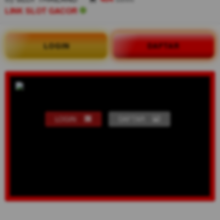
LINK SLOT GACOR
LOGIN
DAFTAR
LOGIN
DAFTAR
Show More