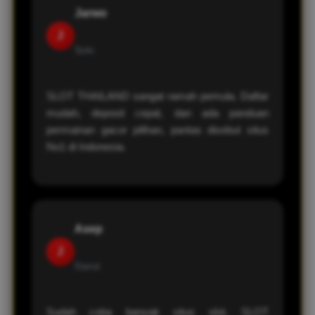
Jarwo
J
Solo
SLOT THAILAND sangat ramah pemula. Daftar
mudah, deposit cepat, dan ada panduan
permainan gacor pilihan, pantas disebut situs
No1 di Indonesia.
Asep
J
Garut
Sudah coba banyak situs slot, SLOT