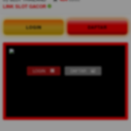
LINK SLOT GACOR
LOGIN
DAFTAR
LOGIN
DAFTAR
Show More