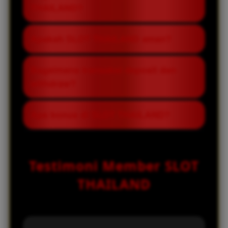
memberikan kemenangan tinggi
SLOT
THAILAND?
THAILAND selalu memperbarui daftar
permainan dengan RTP tertinggi agar
Kunjungi situs resmi, klik daftar, isi data,
Apakah SLOT THAILAND aman?
pemain tahu slot mana yang sedang aktif.
lalu deposit. Setelah saldo masuk, Anda
langsung bisa memilih permainan gacor
at aman. SLOT THAILAND memiliki lisensi
Bagaimana transaksi deposit dan
favorit dan mulai bermain.
resmi dan enkripsi data, sehingga semua
withdraw?
transaksi dan permainan berjalan adil. Ini
sebabnya SLOT THAILAND dipercaya
SLOT THAILAND menyediakan berbagai
Apa bonus di SLOT THAILAND?
sebagai situs No1 di Indonesia.
metode pembayaran lokal. Deposit instan,
penarikan cepat, dan tanpa potongan
SLOT THAILAND
menawarkan bonus
selama data sesuai.
harian
, cashback, dan turnamen slot
Testimoni Member SLOT
khusus. Semua promo ini berlaku untuk
permainan gacor pilihan,
THAILAND
menjadikan
SLOT THAILAND favorit utama di
Indonesia.
.