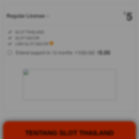
5
$
Regular License
Regular
Included:
SLOT THAILAND
License
Included:
SLOT GACOR
SELECTED
Included:
LINK SLOT GACOR
88
$
100.00
5.00
Extend support to 12 months
$
$
Slot
Thailand
adalah
situs resmi
dengan
permainan
paling
gacor di
indonesia,
metode
deposit
tercepat
TENTANG SLOT THAILAND
dengan