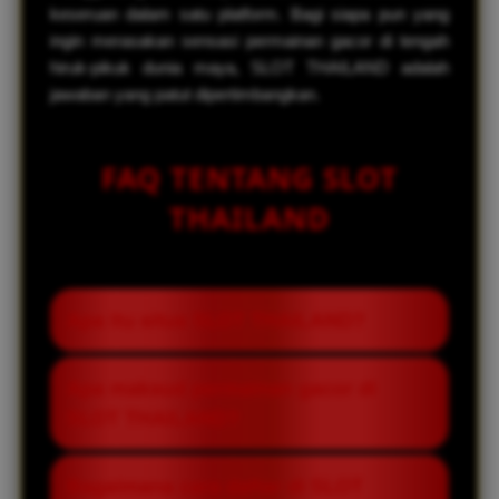
keseruan dalam satu platform. Bagi siapa pun yang
ingin merasakan sensasi permainan gacor di tengah
hiruk-pikuk dunia maya, SLOT THAILAND adalah
jawaban yang patut dipertimbangkan.
FAQ TENTANG SLOT
THAILAND
Apa itu situs SLOT THAILAND?
SLOT THAILAND
adalah situs slot
Apa maksud permainan gacor di
terpercaya
yang saat ini dinobatkan
SLOT THAILAND?
sebagai
situs No1 di Indonesia
berkat
pelayanan cepat, transaksi mudah, dan
Permainan gacor berarti
slot yang sedang
Bagaimana cara daftar di SLOT
koleksi permainan lengkap.