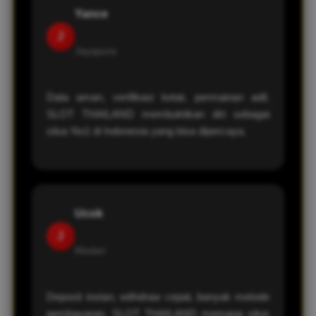
Yance
J
Jayapura
Data aman, verifikasi ketat, permainan adil.
SLOT THAILAND membuktikan diri sebagai
situs No1 di Indonesia yang bisa dipercaya.
Ucok
J
Medan
Deposit instan, withdraw cepat, banyak metode
pembayaran. SLOT THAILAND memang situs