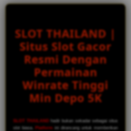
d
e
t
a
i
SLOT THAILAND |
l
s
Situs Slot Gacor
Resmi Dengan
Permainan
Winrate Tinggi
Min Depo 5K
SLOT THAILAND
hadir bukan sekadar sebagai situs
slot biasa.
Platform
ini dirancang untuk memberikan