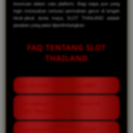
keseruan dalam satu platform. Bagi siapa pun yang
ingin merasakan sensasi permainan gacor di tengah
hiruk-pikuk dunia maya, SLOT THAILAND adalah
jawaban yang patut dipertimbangkan.
FAQ TENTANG SLOT
THAILAND
Apa itu situs SLOT THAILAND?
SLOT THAILAND
adalah situs slot
Apa maksud permainan gacor di
terpercaya
yang saat ini dinobatkan
SLOT THAILAND?
sebagai
situs No1 di Indonesia
berkat
pelayanan cepat, transaksi mudah, dan
Permainan gacor berarti
slot yang sedang
Bagaimana cara daftar di SLOT
koleksi permainan lengkap.