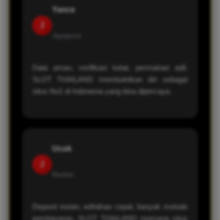
Yance
J
Jayapura
Data aman, verifikasi ketat, permainan adil.
SLOT THAILAND membuktikan diri sebagai
situs No1 di Indonesia yang bisa dipercaya.
Ucok
J
Medan
Deposit instan, withdraw cepat, banyak metode
pembayaran. SLOT THAILAND memang situs