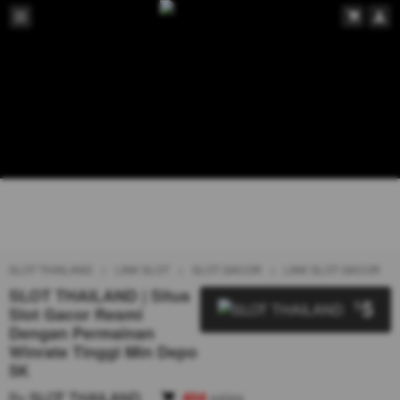
SLOT THAILAND
LINK SLOT
SLOT GACOR
LINK SLOT GACOR
SLOT THAILAND | Situs
5
$
Slot Gacor Resmi
Dengan Permainan
Winrate Tinggi Min Depo
5K
By
SLOT THAILAND
404
sales