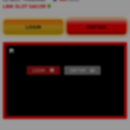
LINK SLOT GACOR
LOGIN
DAFTAR
LOGIN
DAFTAR
Show More