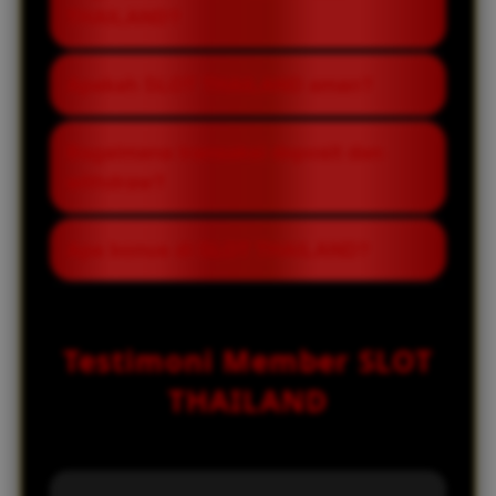
memberikan kemenangan tinggi
SLOT
THAILAND?
THAILAND selalu memperbarui daftar
permainan dengan RTP tertinggi agar
Kunjungi situs resmi, klik daftar, isi data,
Apakah SLOT THAILAND aman?
pemain tahu slot mana yang sedang aktif.
lalu deposit. Setelah saldo masuk, Anda
langsung bisa memilih permainan gacor
at aman. SLOT THAILAND memiliki lisensi
Bagaimana transaksi deposit dan
favorit dan mulai bermain.
resmi dan enkripsi data, sehingga semua
withdraw?
transaksi dan permainan berjalan adil. Ini
sebabnya SLOT THAILAND dipercaya
SLOT THAILAND menyediakan berbagai
Apa bonus di SLOT THAILAND?
sebagai situs No1 di Indonesia.
metode pembayaran lokal. Deposit instan,
penarikan cepat, dan tanpa potongan
SLOT THAILAND
menawarkan bonus
selama data sesuai.
harian
, cashback, dan turnamen slot
Testimoni Member SLOT
khusus. Semua promo ini berlaku untuk
permainan gacor pilihan,
THAILAND
menjadikan
SLOT THAILAND favorit utama di
Indonesia.
.