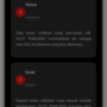
Yance
J
Jayapura
Data aman, verifikasi ketat, permainan adil.
SLOT THAILAND membuktikan diri sebagai
situs No1 di Indonesia yang bisa dipercaya.
Ucok
J
Medan
Deposit instan, withdraw cepat, banyak metode
pembayaran. SLOT THAILAND memang situs