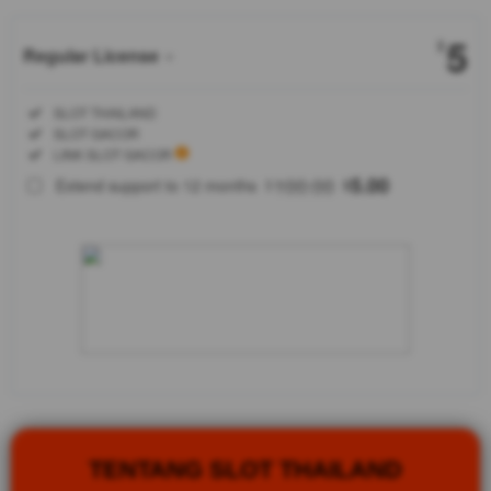
5
$
Regular License
Regular
Included:
SLOT THAILAND
License
Included:
SLOT GACOR
SELECTED
Included:
LINK SLOT GACOR
88
$
100.00
5.00
Extend support to 12 months
$
$
Slot
Thailand
adalah
situs resmi
dengan
permainan
paling
gacor di
indonesia,
metode
deposit
tercepat
TENTANG SLOT THAILAND
dengan