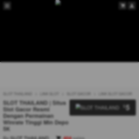
SLOT THAILAND
LINK SLOT
SLOT GACOR
LINK SLOT GACOR
SLOT THAILAND | Situs
5
$
Slot Gacor Resmi
Dengan Permainan
Winrate Tinggi Min Depo
5K
By
SLOT THAILAND
404
sales