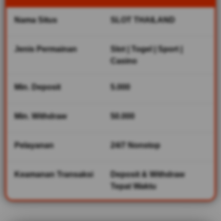
modal
5000
Nama Situs
SLOT THAILAND
rupiah,
situs
terbaik
Jenis Permainan
Slot | Togel | Sport |
buat main
Casino
slot gacor
di tahun
Min. Deposit
2026
5.000
V
Min. Withdraw
50.000
i
e
w
Pelayanan
24/7 Nonstop
l
i
c
Keamanan Transaksi
Deposit & Withdraw
e
Tepat Waktu
n
s
e