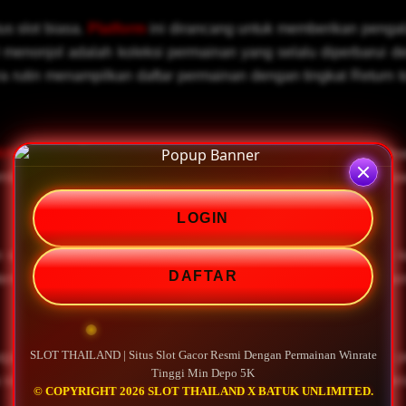
us slot biasa.
Platform
ini dirancang untuk memberikan pengala
onjol adalah koleksi permainan yang selalu diperbarui den
a rutin menampilkan daftar permainan dengan tingkat Return t
AND
sebagai situs No1 di Indonesia adalah kemudahan aks
ayaran lokal yang familiar, sehingga pemain tidak perlu kha
LOGIN
sistem enkripsi mutakhir untuk melindungi data pribadi dan 
DAFTAR
nternasional, SLOT THAILAND memastikan setiap putaran per
SLOT THAILAND | Situs Slot Gacor Resmi Dengan Permainan Winrate
ga membangun ekosistem komunitas yang sehat. Layanan p
Tinggi Min Depo 5K
a sosial. Pendekatan personal inilah yang membuat pemain mer
© COPYRIGHT 2026 SLOT THAILAND X BATUK UNLIMITED.