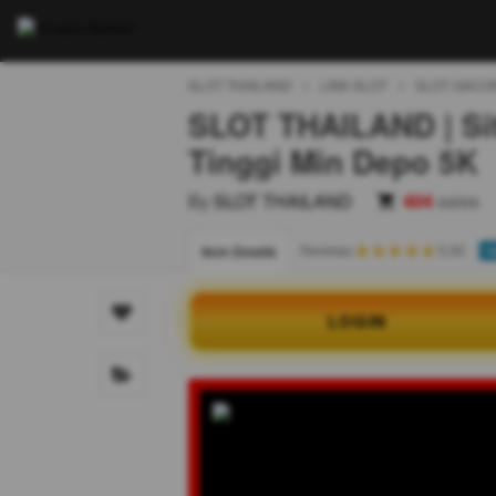
SLOT THAILAND
LINK SLOT
SLOT GACO
SLOT THAILAND | Si
Tinggi Min Depo 5K
By
SLOT THAILAND
404
sales
5.00
Reviews
5.00
Item Details
10
stars
LOGIN