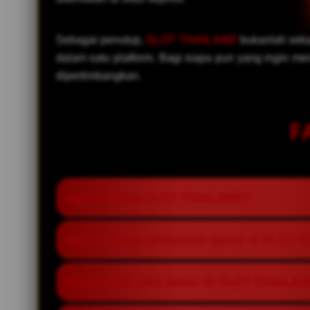
Sebagai penutup,
SLOT THAILAND
bukanlah sek
dalam satu platform. Bagi siapa pun yang ingin 
dipertimbangkan.
F
Apa itu situs SLOT THAILAND?
SLOT THAILAND
adalah situs slot terpercaya
Apa maksud permainan gacor di SLOT 
koleksi permainan lengkap.
Permainan gacor berarti
slot yang sedang
Bagaimana cara daftar di SLOT THAILA
tertinggi agar pemain tahu slot mana yang sed