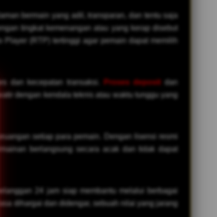
man bermain yang adil, transparan, dan tentu saja
gan tingkat kemenangan atau yang kerap disebut
o Player (RTP) tertinggi agar pemain dapat memilih
es dan kecepatan transaksi.
Proses deposit
dan
watir dengan kendala teknis atau waktu tunggu yang
keuangan setiap para pemain. Dengan lisensi resmi
mainan berlangsung secara acak dan tidak dapat
elanggan 24 jam siap membantu melalui berbagai
asa dihargai dan didengar, sebuah nilai yang jarang