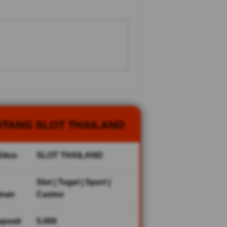
NTANG SLOT THAILAND
itus
SLOT THAILAND
Slot | Togel | Sport |
inan
Casino
eposit
5.000