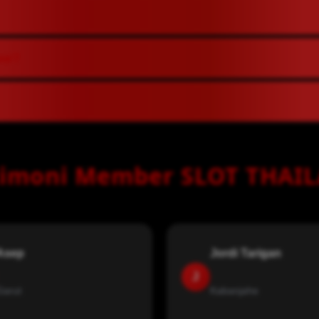
alu deposit. Setelah saldo masuk, Anda langsung bisa memilih
i dan enkripsi data, sehingga semua transaksi dan permai
aw?
embayaran lokal. Deposit instan, penarikan cepat, dan t
an
, cashback, dan turnamen slot khusus. Semua promo 
i Indonesia.
.
timoni Member SLOT THAI
Asep
Jordi Tarigan
J
Garut
Kabanjahe