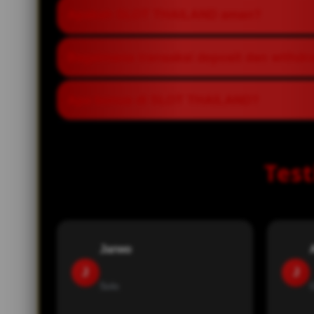
Kunjungi situs resmi, klik daftar, isi data, l
Apakah SLOT THAILAND aman?
at aman. SLOT THAILAND memiliki lisensi resm
Bagaimana transaksi deposit dan withdr
dipercaya sebagai situs No1 di Indonesia.
SLOT THAILAND menyediakan berbagai metode p
Apa bonus di SLOT THAILAND?
SLOT THAILAND
menawarkan bonus hari
menjadikan SLOT THAILAND favorit utama d
Tes
Jarwo
J
J
Solo