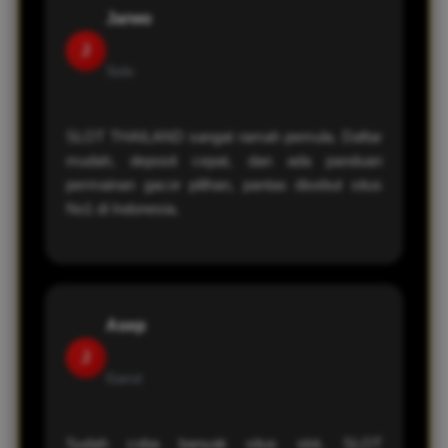
Jarwo
J
Solo
SLOT THAILAND sangat ramah pemula. Daftar
mudah, deposit cepat, dan ada panduan
permainan gacor pilihan, pantas disebut situs
No1 di Indonesia.
Asep
J
Garut
Sudah coba banyak situs slot, SLOT