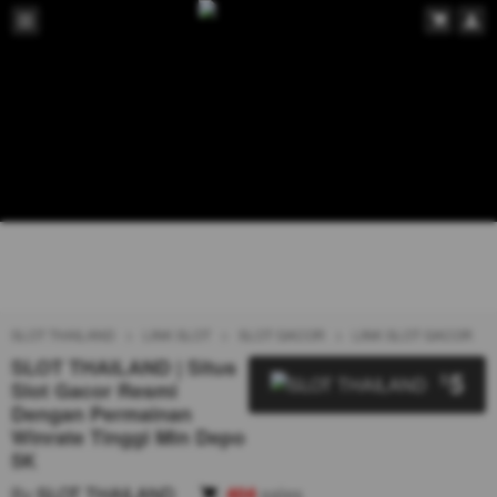
SLOT THAILAND
LINK SLOT
SLOT GACOR
LINK SLOT GACOR
SLOT THAILAND | Situs
5
$
Slot Gacor Resmi
Dengan Permainan
Winrate Tinggi Min Depo
5K
By
SLOT THAILAND
404
sales