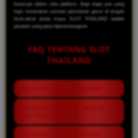
keseruan dalam satu platform. Bagi siapa pun yang
ingin merasakan sensasi permainan gacor di tengah
hiruk-pikuk dunia maya, SLOT THAILAND adalah
jawaban yang patut dipertimbangkan.
FAQ TENTANG SLOT
THAILAND
Apa itu situs SLOT THAILAND?
SLOT THAILAND
adalah situs slot
Apa maksud permainan gacor di
terpercaya
yang saat ini dinobatkan
SLOT THAILAND?
sebagai
situs No1 di Indonesia
berkat
pelayanan cepat, transaksi mudah, dan
Permainan gacor berarti
slot yang sedang
Bagaimana cara daftar di SLOT
koleksi permainan lengkap.