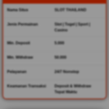
modal
5000
Nama Situs
SLOT THAILAND
rupiah,
situs
terbaik
Jenis Permainan
Slot | Togel | Sport |
buat main
Casino
slot gacor
di tahun
Min. Deposit
2026
5.000
V
Min. Withdraw
50.000
i
e
w
Pelayanan
24/7 Nonstop
l
i
c
Keamanan Transaksi
Deposit & Withdraw
e
Tepat Waktu
n
s
e