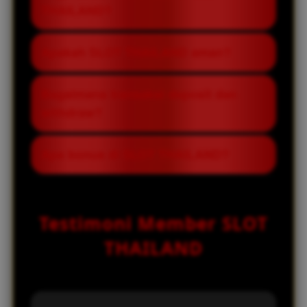
memberikan kemenangan tinggi
SLOT
THAILAND?
THAILAND selalu memperbarui daftar
permainan dengan RTP tertinggi agar
Kunjungi situs resmi, klik daftar, isi data,
Apakah SLOT THAILAND aman?
pemain tahu slot mana yang sedang aktif.
lalu deposit. Setelah saldo masuk, Anda
langsung bisa memilih permainan gacor
at aman. SLOT THAILAND memiliki lisensi
Bagaimana transaksi deposit dan
favorit dan mulai bermain.
resmi dan enkripsi data, sehingga semua
withdraw?
transaksi dan permainan berjalan adil. Ini
sebabnya SLOT THAILAND dipercaya
SLOT THAILAND menyediakan berbagai
Apa bonus di SLOT THAILAND?
sebagai situs No1 di Indonesia.
metode pembayaran lokal. Deposit instan,
penarikan cepat, dan tanpa potongan
SLOT THAILAND
menawarkan bonus
selama data sesuai.
harian
, cashback, dan turnamen slot
Testimoni Member SLOT
khusus. Semua promo ini berlaku untuk
permainan gacor pilihan,
THAILAND
menjadikan
SLOT THAILAND favorit utama di
Indonesia.
.