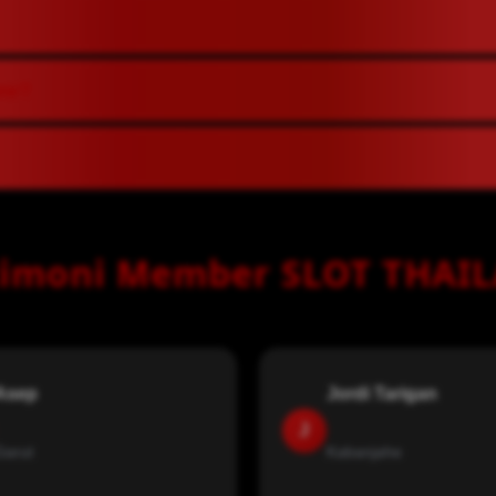
alu deposit. Setelah saldo masuk, Anda langsung bisa memilih
i dan enkripsi data, sehingga semua transaksi dan permai
aw?
embayaran lokal. Deposit instan, penarikan cepat, dan t
an
, cashback, dan turnamen slot khusus. Semua promo 
i Indonesia.
.
timoni Member SLOT THAI
Asep
Jordi Tarigan
J
Garut
Kabanjahe