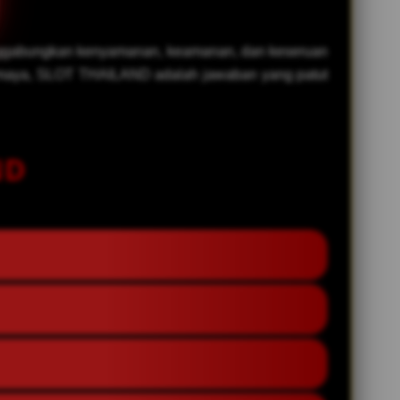
nggabungkan kenyamanan, keamanan, dan keseruan
ia maya, SLOT THAILAND adalah jawaban yang patut
ND
berkat pelayanan cepat, transaksi mudah, dan
 memperbarui daftar permainan dengan RTP