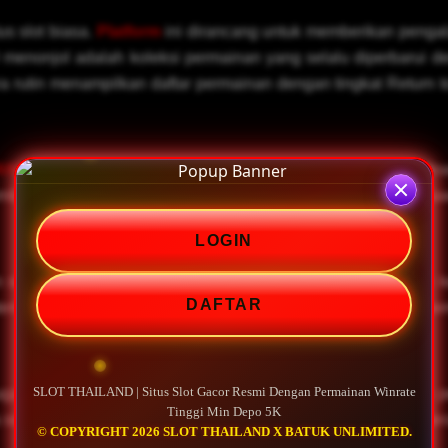
us slot biasa.
Platform
ini dirancang untuk memberikan pengala
onjol adalah koleksi permainan yang selalu diperbarui den
a rutin menampilkan daftar permainan dengan tingkat Return t
AND
sebagai situs No1 di Indonesia adalah kemudahan aks
ayaran lokal yang familiar, sehingga pemain tidak perlu kha
LOGIN
sistem enkripsi mutakhir untuk melindungi data pribadi dan 
DAFTAR
nternasional, SLOT THAILAND memastikan setiap putaran per
SLOT THAILAND | Situs Slot Gacor Resmi Dengan Permainan Winrate
ga membangun ekosistem komunitas yang sehat. Layanan p
Tinggi Min Depo 5K
a sosial. Pendekatan personal inilah yang membuat pemain mer
© COPYRIGHT 2026 SLOT THAILAND X BATUK UNLIMITED.