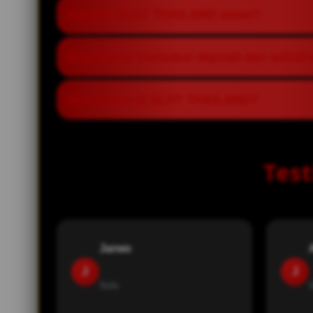
Kunjungi situs resmi, klik daftar, isi data, l
Apakah SLOT THAILAND aman?
at aman. SLOT THAILAND memiliki lisensi resm
Bagaimana transaksi deposit dan withdr
dipercaya sebagai situs No1 di Indonesia.
SLOT THAILAND menyediakan berbagai metode p
Apa bonus di SLOT THAILAND?
SLOT THAILAND
menawarkan bonus hari
menjadikan SLOT THAILAND favorit utama d
Tes
Jarwo
J
J
Solo