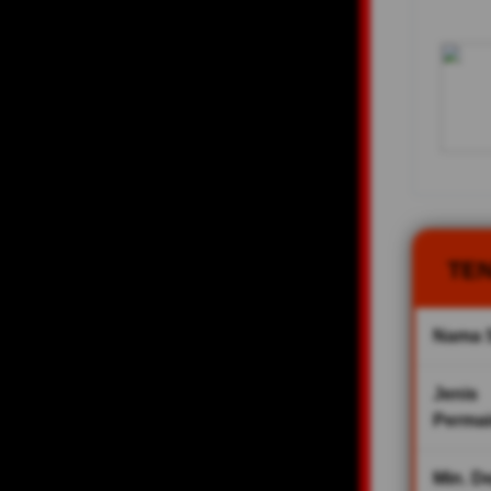
2026
V
i
e
w
l
i
c
e
n
s
TE
e
d
e
Nama S
t
a
Jenis
i
Perma
l
s
Min. D