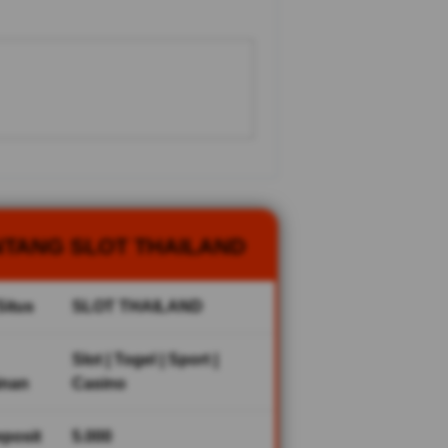
NTANG SLOT THAILAND
itus
SLOT THAILAND
Slot | Togel | Sport |
inan
Casino
eposit
5.000