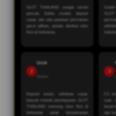
SLOT THAILAND sangat ramah
Sudah
pemula. Daftar mudah, deposit
SLOT 
cepat, dan ada panduan permainan
permai
gacor pilihan, pantas disebut situs
withd
No1 di Indonesia.
Indone
Ucok
J
J
Medan
Deposit instan, withdraw cepat,
CS res
banyak metode pembayaran. SLOT
saat 
THAILAND memang situs No1 di
benar-
Indonesia untuk kenyamanan
dari si