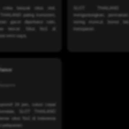
 coba banyak situs slot,
SLOT THAILAND pa
THAILAND paling konsisten,
menguntungkan, permainan
nan gacor diperbarui rutin,
sering muncul, bonus fai
raw lancar. Situs No1 di
transparan.
sia versi saya.
Yance
Jayapura
ponsif 24 jam, solusi cepat
kendala. SLOT THAILAND
benar situs No1 di Indonesia
si pelayanan.