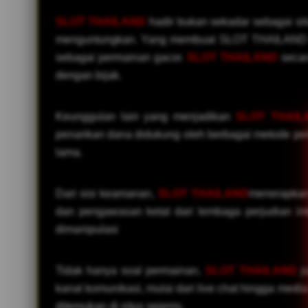
SLOT THAILAND
hadir bukan sekadar sebagai sit
menguntungkan. Yang membuat SLOT THAILAND men
sebagai permainan gacor.
SLOT THAILAND
secar
dengan bijak.
Keunggulan lain yang menjadikan
SLOT THAIL
penarikan dana didukung oleh berbagai metode pemb
lama.
Dari sisi keamanan,
SLOT THAILAND
menerapkan 
dan pengawasan ketat dari lembaga perjudian i
dimanipulasi
Tidak hanya soal permainan,
SLOT THAILAND
ju
kanal komunikasi, mulai dari live chat hingga medi
ditemukan di situs sejenis.