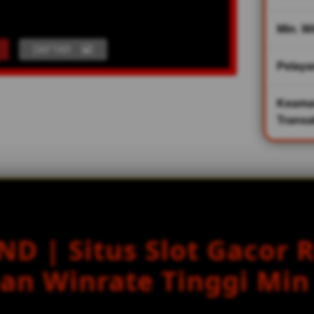
Min. W
DAFTAR
Pelay
Keama
Transa
D | Situs Slot Gacor
an Winrate Tinggi Min