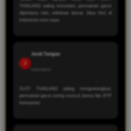
THAILAND paling konsisten, permainan gacor
diperbarui rutin, withdraw lancar. Situs No1 di
Indonesia versi saya.
Jordi Tarigan
J
Kabanjahe
SLOT THAILAND paling menguntungkan,
permainan gacor sering muncul, bonus fair, RTP
transparan.