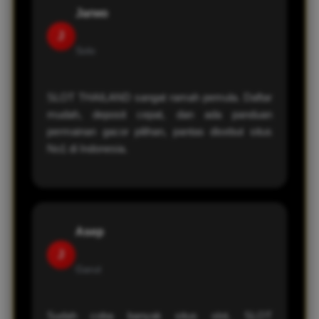
Jarwo
J
Solo
SLOT THAILAND sangat ramah pemula. Daftar
mudah, deposit cepat, dan ada panduan
permainan gacor pilihan, pantas disebut situs
No1 di Indonesia.
Asep
J
Garut
Sudah coba banyak situs slot, SLOT