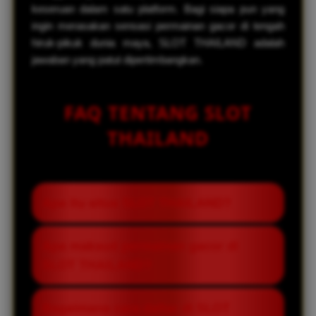
keseruan dalam satu platform. Bagi siapa pun yang
ingin merasakan sensasi permainan gacor di tengah
hiruk-pikuk dunia maya, SLOT THAILAND adalah
jawaban yang patut dipertimbangkan.
FAQ TENTANG SLOT
THAILAND
Apa itu situs SLOT THAILAND?
SLOT THAILAND
adalah situs slot
Apa maksud permainan gacor di
terpercaya
yang saat ini dinobatkan
SLOT THAILAND?
sebagai
situs No1 di Indonesia
berkat
pelayanan cepat, transaksi mudah, dan
Permainan gacor berarti
slot yang sedang
Bagaimana cara daftar di SLOT
koleksi permainan lengkap.