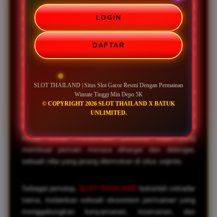
sistem enkripsi mutakhir untuk melindungi data pribadi
LOGIN
dan keuangan setiap para pemain. Dengan lisensi
resmi dan pengawasan ketat dari lembaga perjudian
internasional, SLOT THAILAND memastikan setiap
DAFTAR
putaran permainan berlangsung secara acak dan tidak
dapat dimanipulasi
SLOT THAILAND | Situs Slot Gacor Resmi Dengan Permainan
Tidak hanya soal permainan,
SLOT THAILAND
juga
Winrate Tinggi Min Depo 5K
membangun ekosistem komunitas yang sehat.
© COPYRIGHT 2026 SLOT THAILAND X BATUK
UNLIMITED.
Layanan pelanggan 24 jam siap membantu melalui
berbagai kanal komunikasi, mulai dari live chat hingga
media sosial. Pendekatan personal inilah yang
membuat pemain merasa dihargai dan didengar,
sebuah nilai yang jarang ditemukan di situs sejenis.
Sebagai penutup,
SLOT THAILAND
bukanlah sekadar
nama, melainkan sebuah ekosistem permainan yang
menggabungkan kenyamanan, keamanan, dan