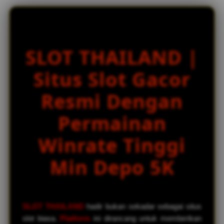
d
e
t
a
i
SLOT THAILAND |
l
s
Situs Slot Gacor
Resmi Dengan
Permainan
Winrate Tinggi
Min Depo 5K
SLOT THAILAND
hadir bukan sekadar sebagai situs
slot biasa.
Platform
ini dirancang untuk memberikan