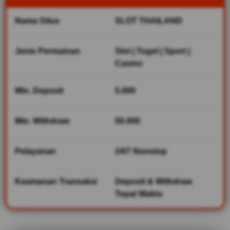
modal
5000
Nama Situs
SLOT THAILAND
rupiah,
situs
terbaik
Jenis Permainan
Slot | Togel | Sport |
buat main
Casino
slot gacor
di tahun
Min. Deposit
2026
5.000
V
Min. Withdraw
50.000
i
e
w
Pelayanan
24/7 Nonstop
l
i
c
Keamanan Transaksi
Deposit & Withdraw
e
Tepat Waktu
n
s
e