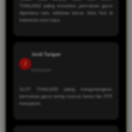
THAILAND paling konsisten, permainan gacor
diperbarui rutin, withdraw lancar. Situs No1 di
Indonesia versi saya.
Jordi Tarigan
J
Kabanjahe
SLOT THAILAND paling menguntungkan,
permainan gacor sering muncul, bonus fair, RTP
transparan.