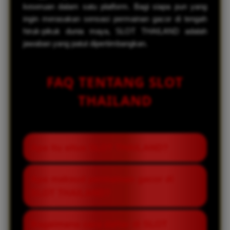
keseruan dalam satu platform. Bagi siapa pun yang
ingin merasakan sensasi permainan gacor di tengah
hiruk-pikuk dunia maya, SLOT THAILAND adalah
jawaban yang patut dipertimbangkan.
FAQ TENTANG SLOT
THAILAND
Apa itu situs SLOT THAILAND?
SLOT THAILAND
adalah situs slot
Apa maksud permainan gacor di
terpercaya
yang saat ini dinobatkan
SLOT THAILAND?
sebagai
situs No1 di Indonesia
berkat
pelayanan cepat, transaksi mudah, dan
Permainan gacor berarti
slot yang sedang
Bagaimana cara daftar di SLOT
koleksi permainan lengkap.