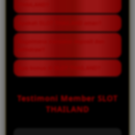
memberikan kemenangan tinggi
SLOT
THAILAND?
THAILAND selalu memperbarui daftar
permainan dengan RTP tertinggi agar
Kunjungi situs resmi, klik daftar, isi data,
Apakah SLOT THAILAND aman?
pemain tahu slot mana yang sedang aktif.
lalu deposit. Setelah saldo masuk, Anda
langsung bisa memilih permainan gacor
at aman. SLOT THAILAND memiliki lisensi
Bagaimana transaksi deposit dan
favorit dan mulai bermain.
resmi dan enkripsi data, sehingga semua
withdraw?
transaksi dan permainan berjalan adil. Ini
sebabnya SLOT THAILAND dipercaya
SLOT THAILAND menyediakan berbagai
Apa bonus di SLOT THAILAND?
sebagai situs No1 di Indonesia.
metode pembayaran lokal. Deposit instan,
penarikan cepat, dan tanpa potongan
SLOT THAILAND
menawarkan bonus
selama data sesuai.
harian
, cashback, dan turnamen slot
Testimoni Member SLOT
khusus. Semua promo ini berlaku untuk
permainan gacor pilihan,
THAILAND
menjadikan
SLOT THAILAND favorit utama di
Indonesia.
.