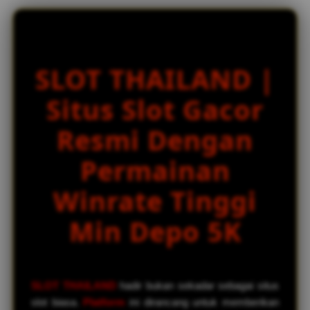
d
e
t
a
i
SLOT THAILAND |
l
s
Situs Slot Gacor
Resmi Dengan
Permainan
Winrate Tinggi
Min Depo 5K
SLOT THAILAND
hadir bukan sekadar sebagai situs
slot biasa.
Platform
ini dirancang untuk memberikan