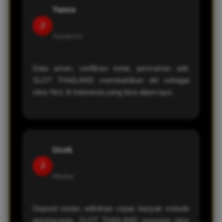
Yance
J
Jayapura
Data aman, verifikasi ketat, permainan adil.
SLOT THAILAND membuktikan diri sebagai
situs No1 di Indonesia yang bisa dipercaya.
Ucok
J
Medan
Deposit instan, withdraw cepat, banyak metode
pembayaran. SLOT THAILAND memang situs