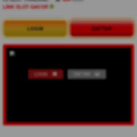
LINK SLOT GACOR
LOGIN
DAFTAR
LOGIN
DAFTAR
Show More