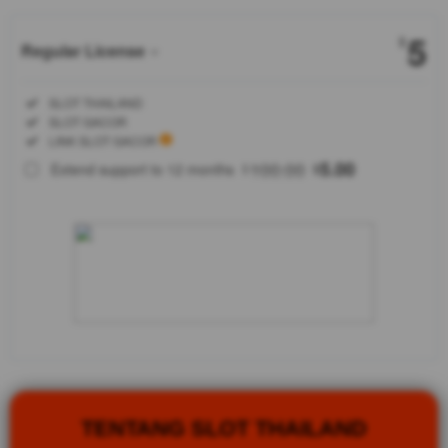
5
$
Regular License
Regular
Included:
SLOT THAILAND
License
Included:
SLOT GACOR
SELECTED
Included:
LINK SLOT GACOR
88
$
100.00
5.00
Extend support to 12 months
$
$
Slot
Thailand
adalah
situs resmi
dengan
permainan
paling
gacor di
indonesia,
metode
deposit
tercepat
TENTANG SLOT THAILAND
dengan