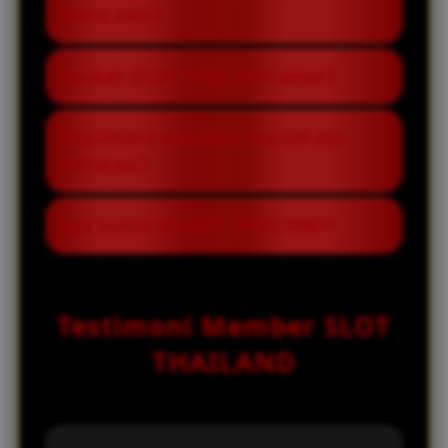
memberikan kemenangan tinggi
SLOT
THAILAND?
THAILAND selalu memperbarui daftar
permainan dengan RTP tertinggi agar
Kunjungi situs resmi, klik daftar, isi data,
Apakah SLOT THAILAND aman?
pemain tahu slot mana yang sedang aktif.
lalu deposit. Setelah saldo masuk, Anda
langsung bisa memilih permainan gacor
at aman. SLOT THAILAND memiliki lisensi
Bagaimana transaksi deposit dan
favorit dan mulai bermain.
resmi dan enkripsi data, sehingga semua
withdraw?
transaksi dan permainan berjalan adil. Ini
sebabnya SLOT THAILAND dipercaya
SLOT THAILAND menyediakan berbagai
Apa bonus di SLOT THAILAND?
sebagai situs No1 di Indonesia.
metode pembayaran lokal. Deposit instan,
penarikan cepat, dan tanpa potongan
SLOT THAILAND
menawarkan bonus
selama data sesuai.
harian
, cashback, dan turnamen slot
Testimoni Member SLOT
khusus. Semua promo ini berlaku untuk
permainan gacor pilihan,
THAILAND
menjadikan
SLOT THAILAND favorit utama di
Indonesia.
.