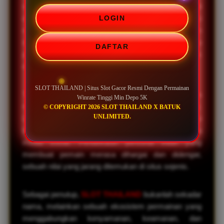
sistem enkripsi mutakhir untuk melindungi data pribadi
LOGIN
dan keuangan setiap para pemain. Dengan lisensi
resmi dan pengawasan ketat dari lembaga perjudian
internasional, SLOT THAILAND memastikan setiap
DAFTAR
putaran permainan berlangsung secara acak dan tidak
dapat dimanipulasi
SLOT THAILAND | Situs Slot Gacor Resmi Dengan Permainan
Tidak hanya soal permainan,
SLOT THAILAND
juga
Winrate Tinggi Min Depo 5K
membangun ekosistem komunitas yang sehat.
© COPYRIGHT 2026 SLOT THAILAND X BATUK
UNLIMITED.
Layanan pelanggan 24 jam siap membantu melalui
berbagai kanal komunikasi, mulai dari live chat hingga
media sosial. Pendekatan personal inilah yang
membuat pemain merasa dihargai dan didengar,
sebuah nilai yang jarang ditemukan di situs sejenis.
Sebagai penutup,
SLOT THAILAND
bukanlah sekadar
nama, melainkan sebuah ekosistem permainan yang
menggabungkan kenyamanan, keamanan, dan