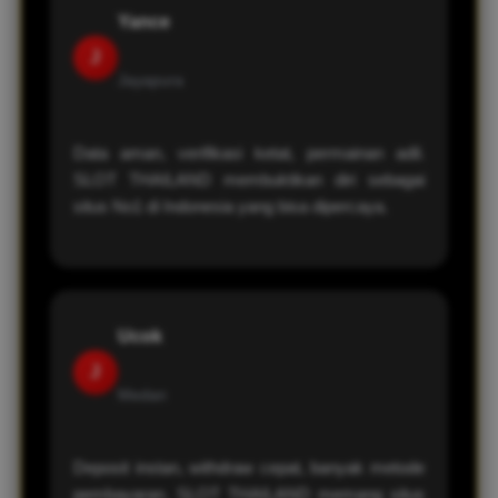
Yance
J
Jayapura
Data aman, verifikasi ketat, permainan adil.
SLOT THAILAND membuktikan diri sebagai
situs No1 di Indonesia yang bisa dipercaya.
Ucok
J
Medan
Deposit instan, withdraw cepat, banyak metode
pembayaran. SLOT THAILAND memang situs