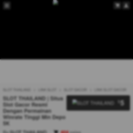
SLOT THAILAND
LINK SLOT
SLOT GACOR
LINK SLOT GACOR
SLOT THAILAND | Situs
5
$
Slot Gacor Resmi
Dengan Permainan
Winrate Tinggi Min Depo
5K
By
SLOT THAILAND
404
sales