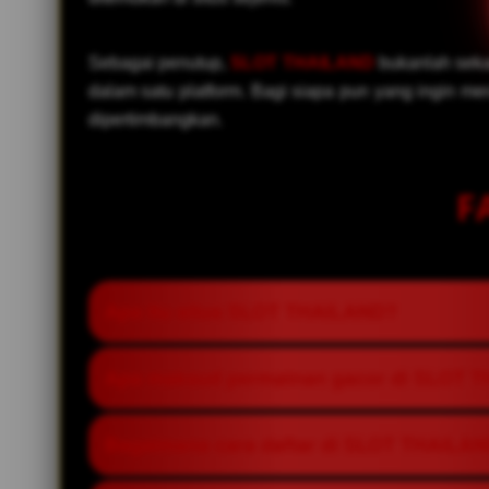
Sebagai penutup,
SLOT THAILAND
bukanlah sek
dalam satu platform. Bagi siapa pun yang ingin 
dipertimbangkan.
F
Apa itu situs SLOT THAILAND?
SLOT THAILAND
adalah situs slot terpercaya
Apa maksud permainan gacor di SLOT 
koleksi permainan lengkap.
Permainan gacor berarti
slot yang sedang
Bagaimana cara daftar di SLOT THAILA
tertinggi agar pemain tahu slot mana yang sed