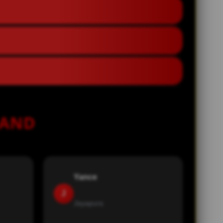
 permainan gacor favorit dan mulai bermain.
nan berjalan adil. Ini sebabnya SLOT THAILAND
anpa potongan selama data sesuai.
ini berlaku untuk permainan gacor pilihan,
LAND
Yance
J
Jayapura