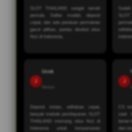
SLOT THAILAND sangat ramah
Sudah
pemula. Daftar mudah, deposit
SLOT 
cepat, dan ada panduan permainan
permai
gacor pilihan, pantas disebut situs
withd
No1 di Indonesia.
Indone
Ucok
J
J
Medan
Deposit instan, withdraw cepat,
CS res
banyak metode pembayaran. SLOT
saat 
THAILAND memang situs No1 di
benar-
Indonesia untuk kenyamanan
dari si