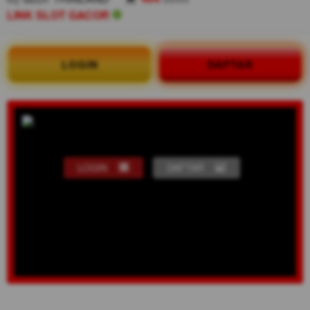
LINK SLOT GACOR
LOGIN
DAFTAR
LOGIN
DAFTAR
Show More