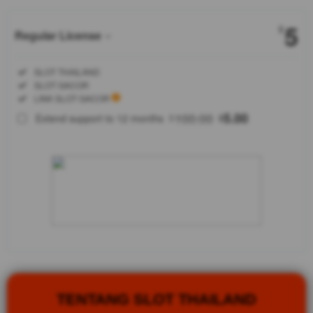
5
$
Regular License
Regular
Included:
SLOT THAILAND
License
Included:
SLOT GACOR
SELECTED
Included:
LINK SLOT GACOR
88
$
100.00
5.00
Extend support to 12 months
$
$
Slot
Thailand
adalah
situs resmi
dengan
permainan
paling
gacor di
indonesia,
metode
deposit
tercepat
TENTANG SLOT THAILAND
dengan