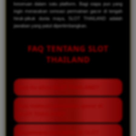
keseruan dalam satu platform. Bagi siapa pun yang
ingin merasakan sensasi permainan gacor di tengah
hiruk-pikuk dunia maya, SLOT THAILAND adalah
jawaban yang patut dipertimbangkan.
FAQ TENTANG SLOT
THAILAND
Apa itu situs SLOT THAILAND?
SLOT THAILAND
adalah situs slot
Apa maksud permainan gacor di
terpercaya
yang saat ini dinobatkan
SLOT THAILAND?
sebagai
situs No1 di Indonesia
berkat
pelayanan cepat, transaksi mudah, dan
Permainan gacor berarti
slot yang sedang
Bagaimana cara daftar di SLOT
koleksi permainan lengkap.