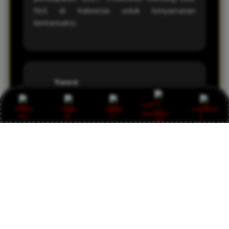
No1 di Indonesia untuk kenyamanan
bertransaksi.
Yance
J
Link
Promo
Login
Daftar
Live Chat
Jayapura
Alternatif
CS responsif 24 jam, solusi cepat saat kendala.
SLOT THAILAND benar-benar situs No1 di
Indonesia dari sisi pelayanan.