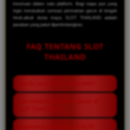
keseruan dalam satu platform. Bagi siapa pun yang
ingin merasakan sensasi permainan gacor di tengah
hiruk-pikuk dunia maya, SLOT THAILAND adalah
jawaban yang patut dipertimbangkan.
FAQ TENTANG SLOT
THAILAND
Apa itu situs SLOT THAILAND?
SLOT THAILAND
adalah situs slot
Apa maksud permainan gacor di
terpercaya
yang saat ini dinobatkan
SLOT THAILAND?
sebagai
situs No1 di Indonesia
berkat
pelayanan cepat, transaksi mudah, dan
Permainan gacor berarti
slot yang sedang
Bagaimana cara daftar di SLOT
koleksi permainan lengkap.