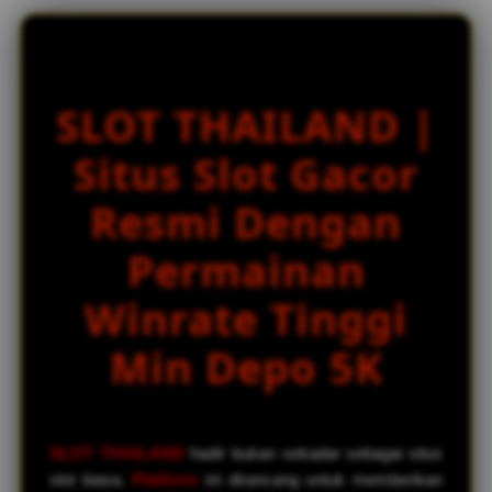
d
e
t
a
i
SLOT THAILAND |
l
s
Situs Slot Gacor
Resmi Dengan
Permainan
Winrate Tinggi
Min Depo 5K
SLOT THAILAND
hadir bukan sekadar sebagai situs
slot biasa.
Platform
ini dirancang untuk memberikan