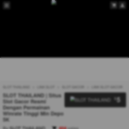
SLOT THAILAND
LINK SLOT
SLOT GACOR
LINK SLOT GACOR
SLOT THAILAND | Situs
5
$
Slot Gacor Resmi
Dengan Permainan
Winrate Tinggi Min Depo
5K
By
SLOT THAILAND
404
sales