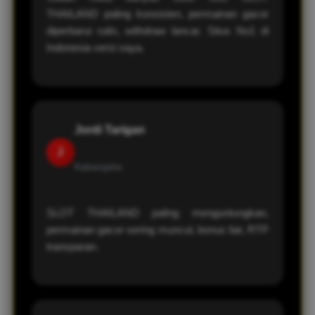
THAILAND paling konsisten, permainan gacor
diperbarui rutin, withdraw lancar. Situs No1 di
Indonesia versi saya.
Jordi Tarigan
J
Kabanjahe
SLOT THAILAND paling menguntungkan,
permainan gacor sering muncul, bonus fair, RTP
transparan.