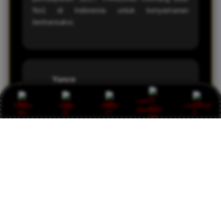
No1 di Indonesia untuk kenyamanan
bertransaksi.
Yance
J
Link
Promo
Login
Daftar
Live Chat
Jayapura
Alternatif
CS responsif 24 jam, solusi cepat saat kendala.
SLOT THAILAND benar-benar situs No1 di
Indonesia dari sisi pelayanan.