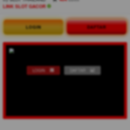
LINK SLOT GACOR
LOGIN
DAFTAR
LOGIN
DAFTAR
Show More