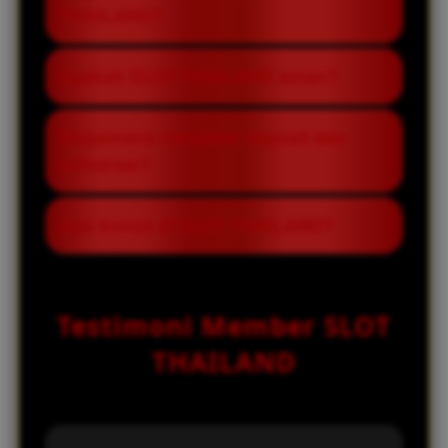
memberikan kemenangan tinggi
SLOT
THAILAND?
THAILAND selalu memperbarui daftar
permainan dengan RTP tertinggi agar
Kunjungi situs resmi, klik daftar, isi data,
Apakah SLOT THAILAND aman?
pemain tahu slot mana yang sedang aktif.
lalu deposit. Setelah saldo masuk, Anda
langsung bisa memilih permainan gacor
at aman. SLOT THAILAND memiliki lisensi
Bagaimana transaksi deposit dan
favorit dan mulai bermain.
resmi dan enkripsi data, sehingga semua
withdraw?
transaksi dan permainan berjalan adil. Ini
sebabnya SLOT THAILAND dipercaya
SLOT THAILAND menyediakan berbagai
Apa bonus di SLOT THAILAND?
sebagai situs No1 di Indonesia.
metode pembayaran lokal. Deposit instan,
penarikan cepat, dan tanpa potongan
SLOT THAILAND
menawarkan bonus
selama data sesuai.
harian
, cashback, dan turnamen slot
Testimoni Member SLOT
khusus. Semua promo ini berlaku untuk
permainan gacor pilihan,
THAILAND
menjadikan
SLOT THAILAND favorit utama di
Indonesia.
.