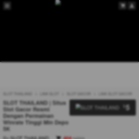
SLOT THAILAND
LINK SLOT
SLOT GACOR
LINK SLOT GACOR
SLOT THAILAND | Situs
5
$
Slot Gacor Resmi
Dengan Permainan
Winrate Tinggi Min Depo
5K
By
SLOT THAILAND
404
sales