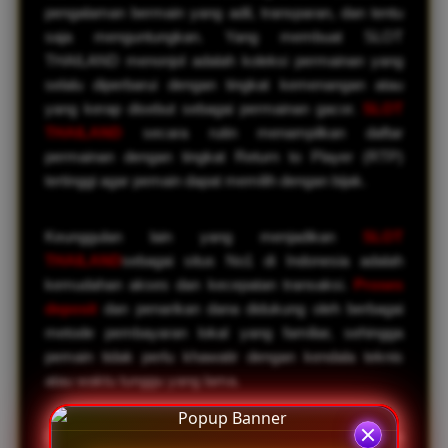
pengalaman bermain yang adil, transparan, dan tentu
saja menguntungkan. Yang membuat SLOT
THAILAND menonjol adalah koleksi permainan yang
selalu diperbarui dengan tingkat kemenangan atau
yang kerap disebut sebagai permainan gacor.
SLOT
THAILAND
secara rutin menampilkan daftar
permainan dengan tingkat Return to Player (RTP)
tertinggi agar pemain dapat memilih dengan bijak.
Keunggulan lain yang menjadikan
SLOT
THAILAND
sebagai situs No1 di Indonesia adalah
kemudahan akses dan kecepatan transaksi.
Proses
deposit
dan penarikan dana didukung oleh berbagai
metode pembayaran lokal yang familiar, sehingga
pemain tidak perlu khawatir dengan kendala teknis
atau waktu tunggu yang lama.
Dari sisi keamanan,
SLOT THAILAND
menerapkan