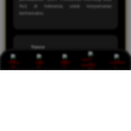
No1 di Indonesia untuk kenyamanan
bertransaksi.
Yance
J
Link
Promo
Login
Daftar
Live Chat
Jayapura
Alternatif
CS responsif 24 jam, solusi cepat saat kendala.
SLOT THAILAND benar-benar situs No1 di
Indonesia dari sisi pelayanan.