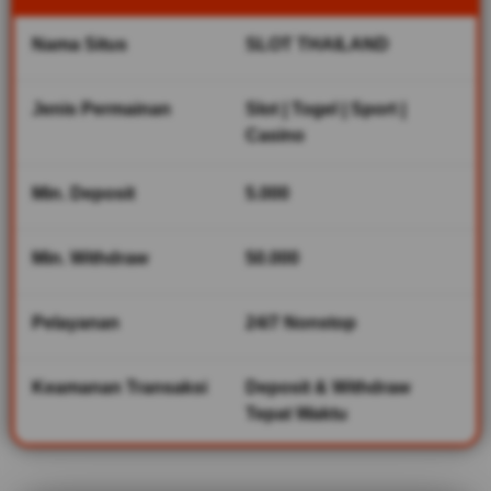
modal
5000
Nama Situs
SLOT THAILAND
rupiah,
situs
terbaik
Jenis Permainan
Slot | Togel | Sport |
buat main
Casino
slot gacor
di tahun
Min. Deposit
2026
5.000
V
Min. Withdraw
50.000
i
e
w
Pelayanan
24/7 Nonstop
l
i
c
Keamanan Transaksi
Deposit & Withdraw
e
Tepat Waktu
n
s
e