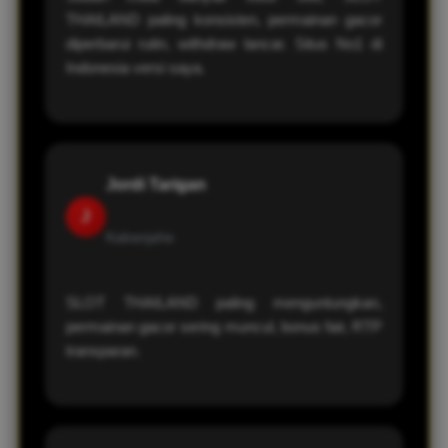
THAILAND paling konsisten, permainan gacor
diperbarui rutin, withdraw lancar. Situs No1 di
Indonesia versi saya.
Jordi Tarigan
J
Kabanjahe
SLOT THAILAND paling menguntungkan,
permainan gacor sering muncul, bonus fair, RTP
transparan.