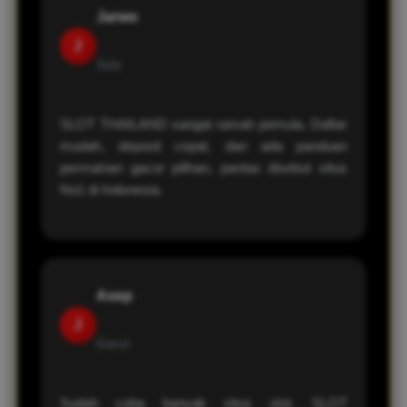
Jarwo
J
Solo
SLOT THAILAND sangat ramah pemula. Daftar
mudah, deposit cepat, dan ada panduan
permainan gacor pilihan, pantas disebut situs
No1 di Indonesia.
Asep
J
Garut
Sudah coba banyak situs slot, SLOT