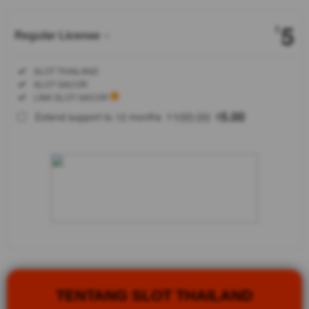
5
$
Regular License
Regular
Included:
SLOT THAILAND
License
Included:
SLOT GACOR
SELECTED
Included:
LINK SLOT GACOR
88
$
100.00
5.00
Extend support to 12 months
$
$
Slot
Thailand
adalah
situs resmi
dengan
permainan
paling
gacor di
indonesia,
metode
deposit
tercepat
TENTANG SLOT THAILAND
dengan