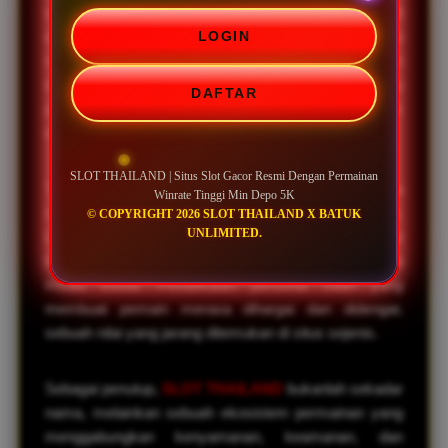
sistem enkripsi mutakhir untuk melindungi data pribadi
LOGIN
dan keuangan setiap para pemain. Dengan lisensi
resmi dan pengawasan ketat dari lembaga perjudian
internasional, SLOT THAILAND memastikan setiap
DAFTAR
putaran permainan berlangsung secara acak dan tidak
dapat dimanipulasi
SLOT THAILAND | Situs Slot Gacor Resmi Dengan Permainan
Tidak hanya soal permainan,
SLOT THAILAND
juga
Winrate Tinggi Min Depo 5K
membangun ekosistem komunitas yang sehat.
© COPYRIGHT 2026 SLOT THAILAND X BATUK
UNLIMITED.
Layanan pelanggan 24 jam siap membantu melalui
berbagai kanal komunikasi, mulai dari live chat hingga
media sosial. Pendekatan personal inilah yang
membuat pemain merasa dihargai dan didengar,
sebuah nilai yang jarang ditemukan di situs sejenis.
Sebagai penutup,
SLOT THAILAND
bukanlah sekadar
nama, melainkan sebuah ekosistem permainan yang
menggabungkan kenyamanan, keamanan, dan