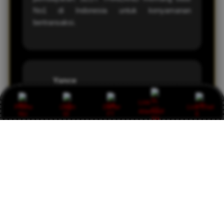
No1 di Indonesia untuk kenyamanan
bertransaksi.
Yance
J
Link
Promo
Login
Daftar
Live Chat
Jayapura
Alternatif
CS responsif 24 jam, solusi cepat saat kendala.
SLOT THAILAND benar-benar situs No1 di
Indonesia dari sisi pelayanan.