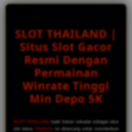
d
e
t
a
i
SLOT THAILAND |
l
s
Situs Slot Gacor
Resmi Dengan
Permainan
Winrate Tinggi
Min Depo 5K
SLOT THAILAND
hadir bukan sekadar sebagai situs
slot biasa.
Platform
ini dirancang untuk memberikan