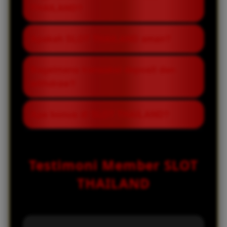
memberikan kemenangan tinggi
SLOT
THAILAND?
THAILAND selalu memperbarui daftar
permainan dengan RTP tertinggi agar
Kunjungi situs resmi, klik daftar, isi data,
Apakah SLOT THAILAND aman?
pemain tahu slot mana yang sedang aktif.
lalu deposit. Setelah saldo masuk, Anda
langsung bisa memilih permainan gacor
at aman. SLOT THAILAND memiliki lisensi
Bagaimana transaksi deposit dan
favorit dan mulai bermain.
resmi dan enkripsi data, sehingga semua
withdraw?
transaksi dan permainan berjalan adil. Ini
sebabnya SLOT THAILAND dipercaya
SLOT THAILAND menyediakan berbagai
Apa bonus di SLOT THAILAND?
sebagai situs No1 di Indonesia.
metode pembayaran lokal. Deposit instan,
penarikan cepat, dan tanpa potongan
SLOT THAILAND
menawarkan bonus
selama data sesuai.
harian
, cashback, dan turnamen slot
Testimoni Member SLOT
khusus. Semua promo ini berlaku untuk
permainan gacor pilihan,
THAILAND
menjadikan
SLOT THAILAND favorit utama di
Indonesia.
.