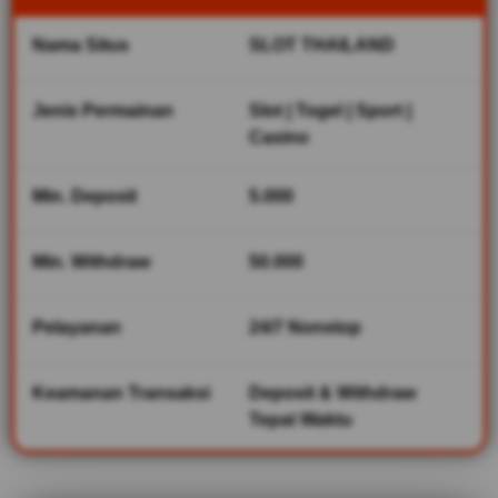
modal
5000
Nama Situs
SLOT THAILAND
rupiah,
situs
terbaik
Jenis Permainan
Slot | Togel | Sport |
buat main
Casino
slot gacor
di tahun
Min. Deposit
2026
5.000
V
Min. Withdraw
50.000
i
e
w
Pelayanan
24/7 Nonstop
l
i
c
Keamanan Transaksi
Deposit & Withdraw
e
Tepat Waktu
n
s
e