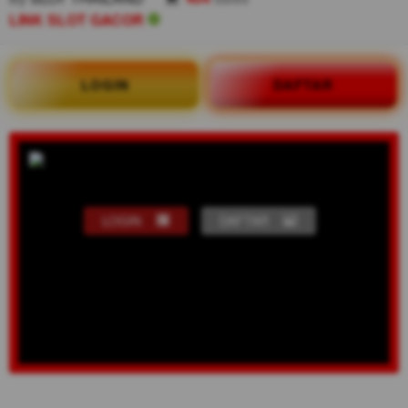
LINK SLOT GACOR
LOGIN
DAFTAR
LOGIN
DAFTAR
Show More