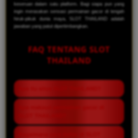
keseruan dalam satu platform. Bagi siapa pun yang
ingin merasakan sensasi permainan gacor di tengah
hiruk-pikuk dunia maya, SLOT THAILAND adalah
jawaban yang patut dipertimbangkan.
FAQ TENTANG SLOT
THAILAND
Apa itu situs SLOT THAILAND?
SLOT THAILAND
adalah situs slot
Apa maksud permainan gacor di
terpercaya
yang saat ini dinobatkan
SLOT THAILAND?
sebagai
situs No1 di Indonesia
berkat
pelayanan cepat, transaksi mudah, dan
Permainan gacor berarti
slot yang sedang
Bagaimana cara daftar di SLOT
koleksi permainan lengkap.