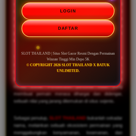
sistem enkripsi mutakhir untuk melindungi data pribadi
LOGIN
dan keuangan setiap para pemain. Dengan lisensi
resmi dan pengawasan ketat dari lembaga perjudian
internasional, SLOT THAILAND memastikan setiap
DAFTAR
putaran permainan berlangsung secara acak dan tidak
dapat dimanipulasi
SLOT THAILAND | Situs Slot Gacor Resmi Dengan Permainan
Tidak hanya soal permainan,
SLOT THAILAND
juga
Winrate Tinggi Min Depo 5K
membangun ekosistem komunitas yang sehat.
© COPYRIGHT 2026 SLOT THAILAND X BATUK
UNLIMITED.
Layanan pelanggan 24 jam siap membantu melalui
berbagai kanal komunikasi, mulai dari live chat hingga
media sosial. Pendekatan personal inilah yang
membuat pemain merasa dihargai dan didengar,
sebuah nilai yang jarang ditemukan di situs sejenis.
Sebagai penutup,
SLOT THAILAND
bukanlah sekadar
nama, melainkan sebuah ekosistem permainan yang
menggabungkan kenyamanan, keamanan, dan