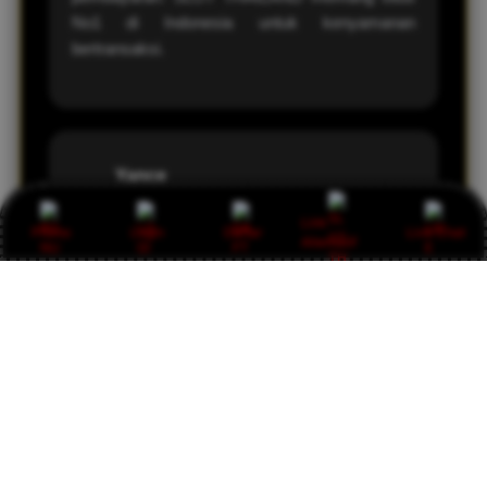
No1 di Indonesia untuk kenyamanan
bertransaksi.
Yance
J
Link
Promo
Login
Daftar
Live Chat
Jayapura
Alternatif
CS responsif 24 jam, solusi cepat saat kendala.
SLOT THAILAND benar-benar situs No1 di
Indonesia dari sisi pelayanan.