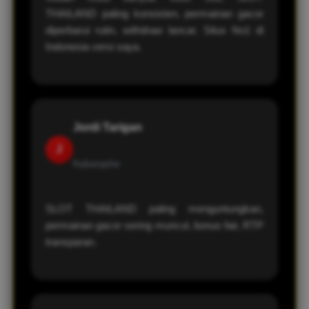
THAILAND paling konsisten, permainan gacor
diperbarui rutin, withdraw lancar. Situs No1 di
Indonesia versi saya.
Jordi Tarigan
J
Kabanjahe
SLOT THAILAND paling menguntungkan,
permainan gacor sering muncul, bonus fair, RTP
transparan.