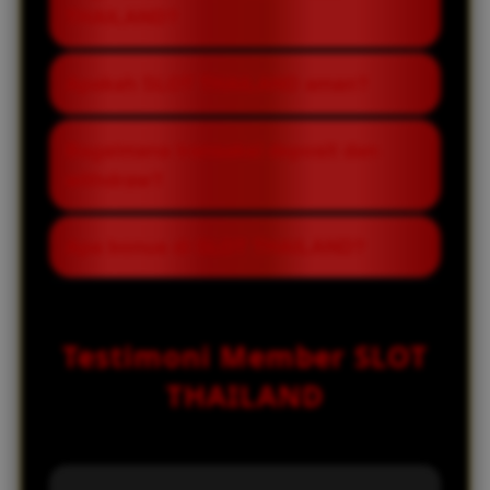
memberikan kemenangan tinggi
SLOT
THAILAND?
THAILAND selalu memperbarui daftar
permainan dengan RTP tertinggi agar
Kunjungi situs resmi, klik daftar, isi data,
Apakah SLOT THAILAND aman?
pemain tahu slot mana yang sedang aktif.
lalu deposit. Setelah saldo masuk, Anda
langsung bisa memilih permainan gacor
at aman. SLOT THAILAND memiliki lisensi
Bagaimana transaksi deposit dan
favorit dan mulai bermain.
resmi dan enkripsi data, sehingga semua
withdraw?
transaksi dan permainan berjalan adil. Ini
sebabnya SLOT THAILAND dipercaya
SLOT THAILAND menyediakan berbagai
Apa bonus di SLOT THAILAND?
sebagai situs No1 di Indonesia.
metode pembayaran lokal. Deposit instan,
penarikan cepat, dan tanpa potongan
SLOT THAILAND
menawarkan bonus
selama data sesuai.
harian
, cashback, dan turnamen slot
Testimoni Member SLOT
khusus. Semua promo ini berlaku untuk
permainan gacor pilihan,
THAILAND
menjadikan
SLOT THAILAND favorit utama di
Indonesia.
.