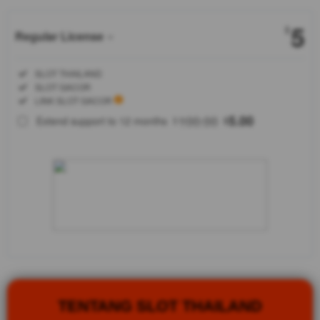
5
$
Regular License
Regular
Included:
SLOT THAILAND
License
Included:
SLOT GACOR
SELECTED
Included:
LINK SLOT GACOR
88
$
100.00
5.00
Extend support to 12 months
$
$
Slot
Thailand
adalah
situs resmi
dengan
permainan
paling
gacor di
indonesia,
metode
deposit
tercepat
TENTANG SLOT THAILAND
dengan