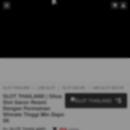
SLOT THAILAND
LINK SLOT
SLOT GACOR
LINK SLOT GACOR
SLOT THAILAND | Situs
5
$
Slot Gacor Resmi
Dengan Permainan
Winrate Tinggi Min Depo
5K
By
SLOT THAILAND
404
sales