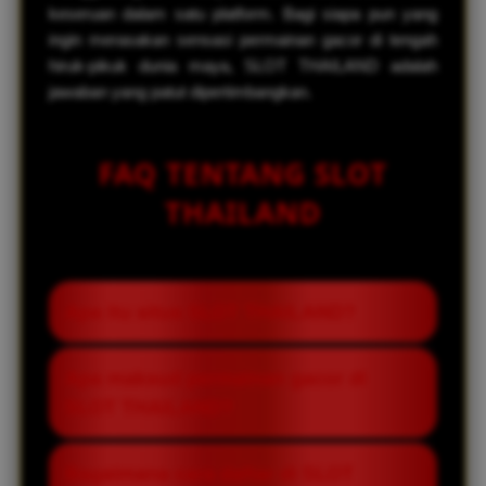
keseruan dalam satu platform. Bagi siapa pun yang
ingin merasakan sensasi permainan gacor di tengah
hiruk-pikuk dunia maya, SLOT THAILAND adalah
jawaban yang patut dipertimbangkan.
FAQ TENTANG SLOT
THAILAND
Apa itu situs SLOT THAILAND?
SLOT THAILAND
adalah situs slot
Apa maksud permainan gacor di
terpercaya
yang saat ini dinobatkan
SLOT THAILAND?
sebagai
situs No1 di Indonesia
berkat
pelayanan cepat, transaksi mudah, dan
Permainan gacor berarti
slot yang sedang
Bagaimana cara daftar di SLOT
koleksi permainan lengkap.