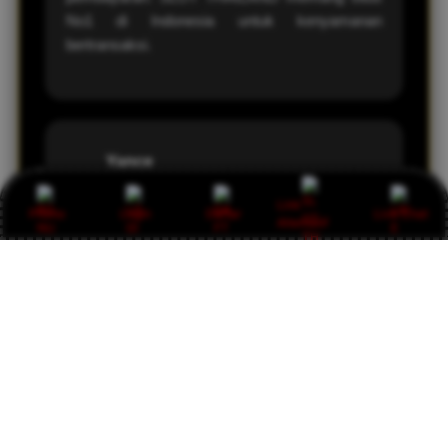
No1 di Indonesia untuk kenyamanan
bertransaksi.
Yance
J
Link
Promo
Login
Daftar
Live Chat
Jayapura
Alternatif
CS responsif 24 jam, solusi cepat saat kendala.
SLOT THAILAND benar-benar situs No1 di
Indonesia dari sisi pelayanan.