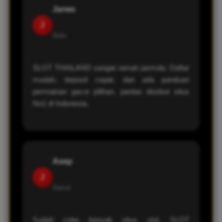
Jarwo
J
Solo
SLOT THAILAND sangat ramah pemula. Daftar
mudah, deposit cepat, dan ada panduan
permainan gacor pilihan, pantas disebut situs
No1 di Indonesia.
Asep
J
Garut
Sudah coba banyak situs slot, SLOT