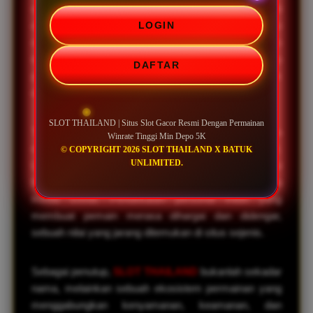
sistem enkripsi mutakhir untuk melindungi data pribadi
LOGIN
dan keuangan setiap para pemain. Dengan lisensi
resmi dan pengawasan ketat dari lembaga perjudian
internasional, SLOT THAILAND memastikan setiap
DAFTAR
putaran permainan berlangsung secara acak dan tidak
dapat dimanipulasi
SLOT THAILAND | Situs Slot Gacor Resmi Dengan Permainan
Tidak hanya soal permainan,
SLOT THAILAND
juga
Winrate Tinggi Min Depo 5K
membangun ekosistem komunitas yang sehat.
© COPYRIGHT 2026 SLOT THAILAND X BATUK
UNLIMITED.
Layanan pelanggan 24 jam siap membantu melalui
berbagai kanal komunikasi, mulai dari live chat hingga
media sosial. Pendekatan personal inilah yang
membuat pemain merasa dihargai dan didengar,
sebuah nilai yang jarang ditemukan di situs sejenis.
Sebagai penutup,
SLOT THAILAND
bukanlah sekadar
nama, melainkan sebuah ekosistem permainan yang
menggabungkan kenyamanan, keamanan, dan