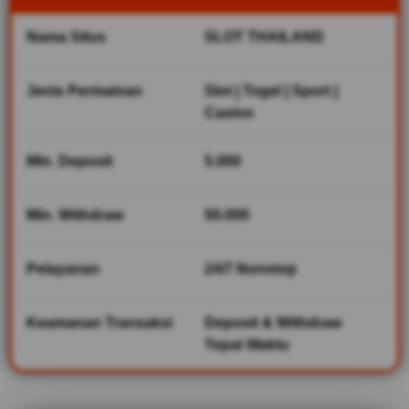
modal
5000
Nama Situs
SLOT THAILAND
rupiah,
situs
terbaik
Jenis Permainan
Slot | Togel | Sport |
buat main
Casino
slot gacor
di tahun
Min. Deposit
2026
5.000
V
Min. Withdraw
50.000
i
e
w
Pelayanan
24/7 Nonstop
l
i
c
Keamanan Transaksi
Deposit & Withdraw
e
Tepat Waktu
n
s
e