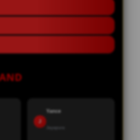
 permainan gacor favorit dan mulai bermain.
nan berjalan adil. Ini sebabnya SLOT THAILAND
anpa potongan selama data sesuai.
ini berlaku untuk permainan gacor pilihan,
LAND
Yance
J
Jayapura