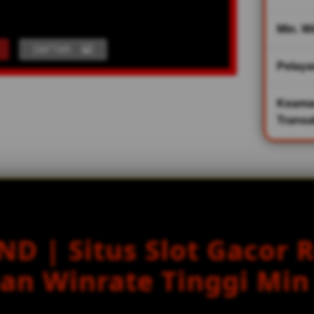
Min. W
DAFTAR
Pelay
Keama
Transa
D | Situs Slot Gacor
an Winrate Tinggi Min