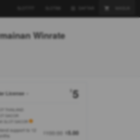
SLOT777
SLOT88
DAFTAR
MASUK
rmainan Winrate
5
$
ar License
88
lar License
$
SELECTED
luded:
OT THAILAND
luded:
 Thailand adalah situs resmi dengan
OT GACOR
luded:
NK SLOT GACOR
ainan paling gacor di indonesia, metode
sit tercepat dengan modal 5000 rupiah,
tend support to 12
100.00
5.00
$
$
 terbaik buat main slot gacor di tahun
nths