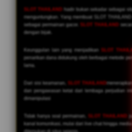
SLOT THAILAND
hadir bukan sekadar sebagai sit
menguntungkan. Yang membuat SLOT THAILAND men
sebagai permainan gacor.
SLOT THAILAND
secar
dengan bijak.
Keunggulan lain yang menjadikan
SLOT THAIL
penarikan dana didukung oleh berbagai metode pemb
lama.
Dari sisi keamanan,
SLOT THAILAND
menerapkan 
dan pengawasan ketat dari lembaga perjudian i
dimanipulasi
Tidak hanya soal permainan,
SLOT THAILAND
ju
kanal komunikasi, mulai dari live chat hingga medi
ditemukan di situs sejenis.