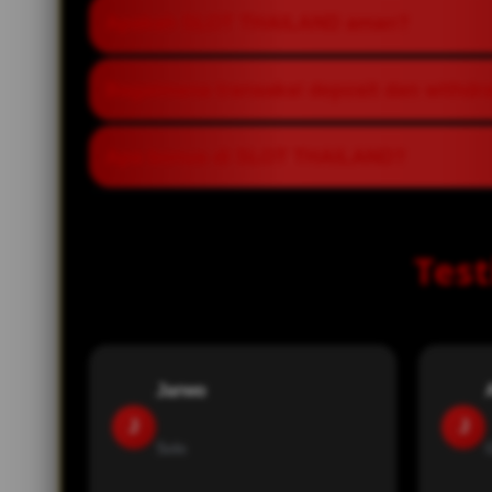
Kunjungi situs resmi, klik daftar, isi data, l
Apakah SLOT THAILAND aman?
at aman. SLOT THAILAND memiliki lisensi resm
Bagaimana transaksi deposit dan withdr
dipercaya sebagai situs No1 di Indonesia.
SLOT THAILAND menyediakan berbagai metode p
Apa bonus di SLOT THAILAND?
SLOT THAILAND
menawarkan bonus hari
menjadikan SLOT THAILAND favorit utama d
Tes
Jarwo
J
J
Solo