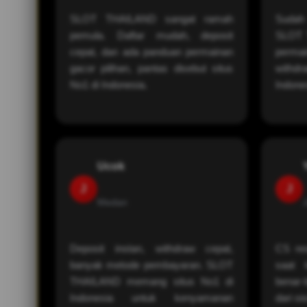
SLOT THAILAND sangat ramah
Sudah
pemula. Daftar mudah, deposit
SLOT 
cepat, dan ada panduan permainan
permai
gacor pilihan, pantas disebut situs
withd
No1 di Indonesia.
Indone
Ucok
J
J
Medan
Deposit instan, withdraw cepat,
CS res
banyak metode pembayaran. SLOT
saat 
THAILAND memang situs No1 di
benar-
Indonesia untuk kenyamanan
dari si