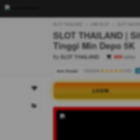
SLOT THAILAND
LINK SLOT
SLOT GACO
SLOT THAILAND | Si
Tinggi Min Depo 5K
By
SLOT THAILAND
404
sales
5.00
Reviews
5.00
Item Details
10
stars
LOGIN