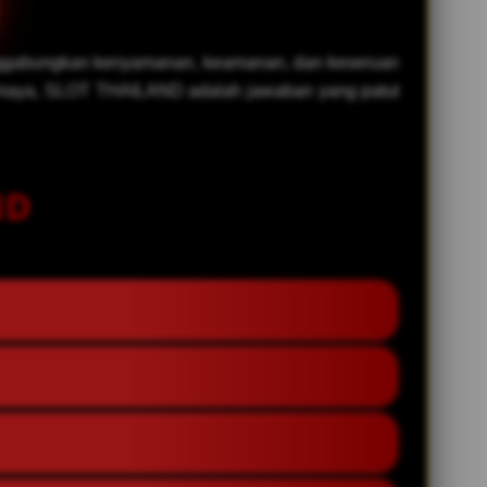
nggabungkan kenyamanan, keamanan, dan keseruan
ia maya, SLOT THAILAND adalah jawaban yang patut
ND
berkat pelayanan cepat, transaksi mudah, dan
 memperbarui daftar permainan dengan RTP