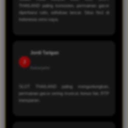
THAILAND paling konsisten, permainan gacor
diperbarui rutin, withdraw lancar. Situs No1 di
Indonesia versi saya.
Jordi Tarigan
J
Kabanjahe
SLOT THAILAND paling menguntungkan,
permainan gacor sering muncul, bonus fair, RTP
transparan.