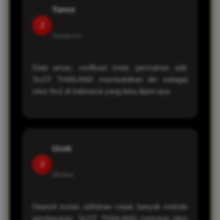
Yance
J
Jayapura
Data aman, verifikasi ketat, permainan adil.
SLOT THAILAND membuktikan diri sebagai
situs No1 di Indonesia yang bisa dipercaya.
Ucok
J
Medan
Deposit instan, withdraw cepat, banyak metode
pembayaran. SLOT THAILAND memang situs