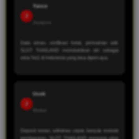
Yance
J
Jayapura
Data aman, verifikasi ketat, permainan adil.
SLOT THAILAND membuktikan diri sebagai
situs No1 di Indonesia yang bisa dipercaya.
Ucok
J
Medan
Deposit instan, withdraw cepat, banyak metode
pembayaran. SLOT THAILAND memang situs