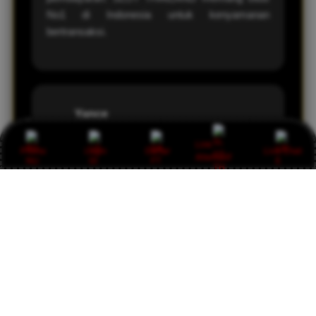
No1 di Indonesia untuk kenyamanan
bertransaksi.
Yance
J
Link
Promo
Login
Daftar
Live Chat
Jayapura
Alternatif
CS responsif 24 jam, solusi cepat saat kendala.
SLOT THAILAND benar-benar situs No1 di
Indonesia dari sisi pelayanan.