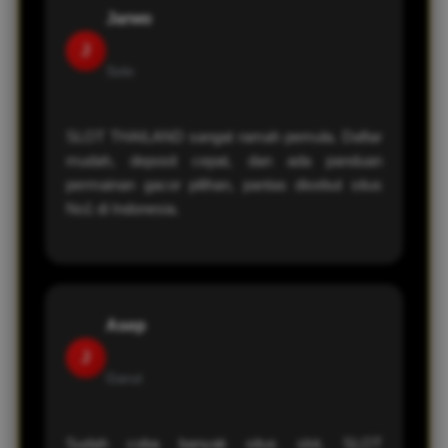
Jarwo
J
Solo
SLOT THAILAND sangat ramah pemula. Daftar
mudah, deposit cepat, dan ada panduan
permainan gacor pilihan, pantas disebut situs
No1 di Indonesia.
Asep
J
Garut
Sudah coba banyak situs slot, SLOT