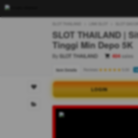
SLOT THAILAND
LINK SLOT
SLOT GACO
SLOT THAILAND | Si
Tinggi Min Depo 5K
By
SLOT THAILAND
404
sales
5.00
Reviews
5.00
Item Details
10
stars
LOGIN