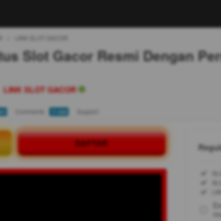
R
LINK SLOT GACOR
tus Slot Gacor Resmi Dengan Pe
LINK SLOT GACOR
Comments
Support
01
17.945
DAFTAR
Regul
Regu
Inc
SL
Inc
Slot
SL
Inc
LI
perm
depo
Ex
situs
mo