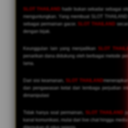
SLOT THAILAND
hadir bukan sekadar sebagai sit
menguntungkan. Yang membuat SLOT THAILAND men
sebagai permainan gacor.
SLOT THAILAND
secar
dengan bijak.
Keunggulan lain yang menjadikan
SLOT THAIL
penarikan dana didukung oleh berbagai metode pemb
lama.
Dari sisi keamanan,
SLOT THAILAND
menerapkan 
dan pengawasan ketat dari lembaga perjudian i
dimanipulasi
Tidak hanya soal permainan,
SLOT THAILAND
ju
kanal komunikasi, mulai dari live chat hingga medi
ditemukan di situs sejenis.