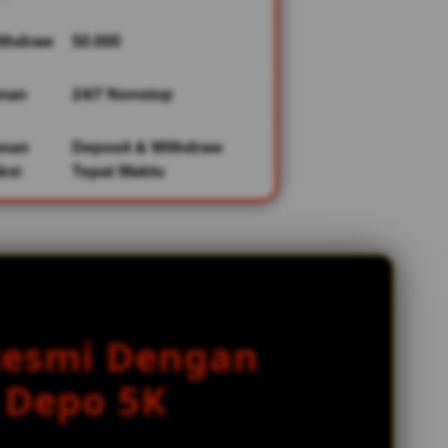
ithdraw
50.000
anan
24/7 Nonstop
nan
Deposit & Withdraw
ksi
Tepat Waktu
 Resmi Dengan
 Depo 5K