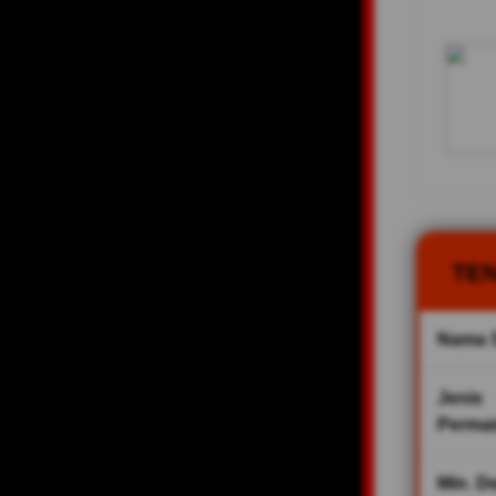
2026
V
i
e
w
l
i
c
e
n
s
TE
e
d
e
Nama S
t
a
Jenis
i
Perma
l
s
Min. D