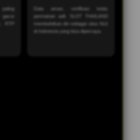
ling
Data aman, verifikasi ketat,
 gacor
permainan adil. SLOT THAILAND
r, RTP
membuktikan diri sebagai situs No1
di Indonesia yang bisa dipercaya.