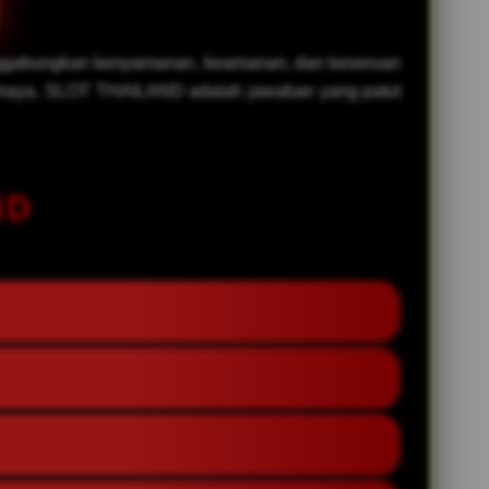
nggabungkan kenyamanan, keamanan, dan keseruan
ia maya, SLOT THAILAND adalah jawaban yang patut
ND
berkat pelayanan cepat, transaksi mudah, dan
 memperbarui daftar permainan dengan RTP