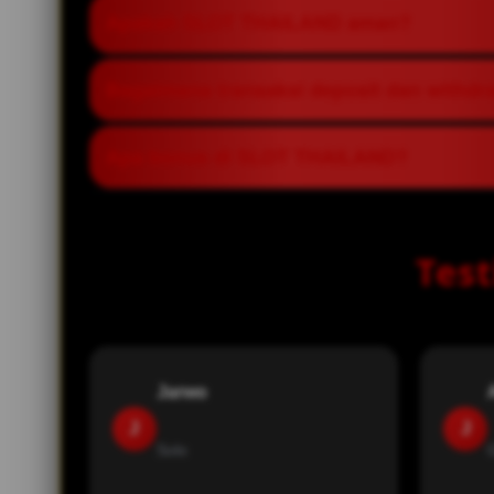
Kunjungi situs resmi, klik daftar, isi data, l
Apakah SLOT THAILAND aman?
at aman. SLOT THAILAND memiliki lisensi resm
Bagaimana transaksi deposit dan withdr
dipercaya sebagai situs No1 di Indonesia.
SLOT THAILAND menyediakan berbagai metode p
Apa bonus di SLOT THAILAND?
SLOT THAILAND
menawarkan bonus hari
menjadikan SLOT THAILAND favorit utama d
Tes
Jarwo
J
J
Solo