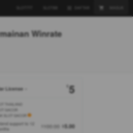
SLOT777
SLOT88
DAFTAR
MASUK
rmainan Winrate
5
$
ar License
88
lar License
$
SELECTED
luded:
OT THAILAND
luded:
 Thailand adalah situs resmi dengan
OT GACOR
luded:
NK SLOT GACOR
ainan paling gacor di indonesia, metode
sit tercepat dengan modal 5000 rupiah,
tend support to 12
100.00
5.00
$
$
 terbaik buat main slot gacor di tahun
nths