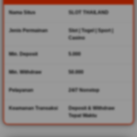
modal
5000
Nama Situs
SLOT THAILAND
rupiah,
situs
terbaik
Jenis Permainan
Slot | Togel | Sport |
buat main
Casino
slot gacor
di tahun
Min. Deposit
2026
5.000
V
Min. Withdraw
50.000
i
e
w
Pelayanan
24/7 Nonstop
l
i
c
Keamanan Transaksi
Deposit & Withdraw
e
Tepat Waktu
n
s
e