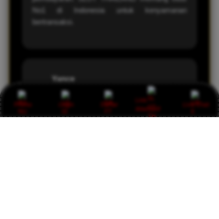
No1 di Indonesia untuk kenyamanan
bertransaksi.
Yance
J
Link
Promo
Login
Daftar
Live Chat
Jayapura
Alternatif
CS responsif 24 jam, solusi cepat saat kendala.
SLOT THAILAND benar-benar situs No1 di
Indonesia dari sisi pelayanan.