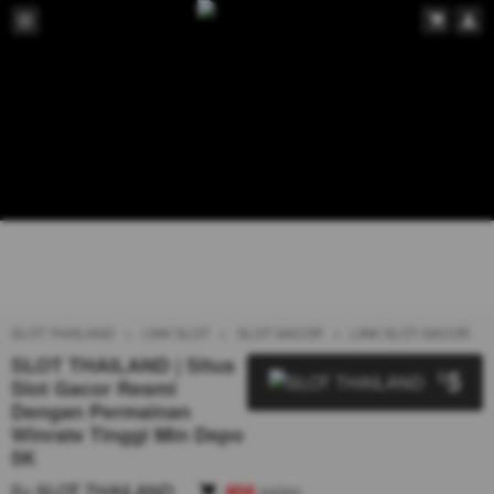
SLOT THAILAND
LINK SLOT
SLOT GACOR
LINK SLOT GACOR
SLOT THAILAND | Situs
5
$
Slot Gacor Resmi
Dengan Permainan
Winrate Tinggi Min Depo
5K
By
SLOT THAILAND
404
sales