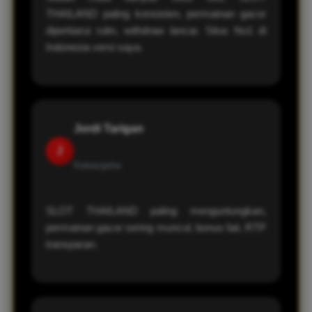
THAILAND paling konsisten, permainan gacor
diperbarui rutin, withdraw lancar. Situs No1 di
Indonesia versi saya.
Jordi Tarigan
J
Kabanjahe
SLOT THAILAND paling menguntungkan,
permainan gacor sering muncul, bonus fair, RTP
transparan.