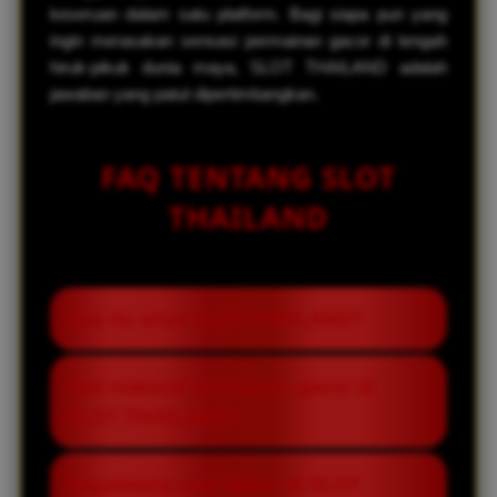
keseruan dalam satu platform. Bagi siapa pun yang
ingin merasakan sensasi permainan gacor di tengah
hiruk-pikuk dunia maya, SLOT THAILAND adalah
jawaban yang patut dipertimbangkan.
FAQ TENTANG SLOT
THAILAND
Apa itu situs SLOT THAILAND?
SLOT THAILAND
adalah situs slot
Apa maksud permainan gacor di
terpercaya
yang saat ini dinobatkan
SLOT THAILAND?
sebagai
situs No1 di Indonesia
berkat
pelayanan cepat, transaksi mudah, dan
Permainan gacor berarti
slot yang sedang
Bagaimana cara daftar di SLOT
koleksi permainan lengkap.