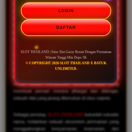
sistem enkripsi mutakhir untuk melindungi data pribadi
LOGIN
dan keuangan setiap para pemain. Dengan lisensi
resmi dan pengawasan ketat dari lembaga perjudian
internasional, SLOT THAILAND memastikan setiap
DAFTAR
putaran permainan berlangsung secara acak dan tidak
dapat dimanipulasi
SLOT THAILAND | Situs Slot Gacor Resmi Dengan Permainan
Tidak hanya soal permainan,
SLOT THAILAND
juga
Winrate Tinggi Min Depo 5K
membangun ekosistem komunitas yang sehat.
© COPYRIGHT 2026 SLOT THAILAND X BATUK
UNLIMITED.
Layanan pelanggan 24 jam siap membantu melalui
berbagai kanal komunikasi, mulai dari live chat hingga
media sosial. Pendekatan personal inilah yang
membuat pemain merasa dihargai dan didengar,
sebuah nilai yang jarang ditemukan di situs sejenis.
Sebagai penutup,
SLOT THAILAND
bukanlah sekadar
nama, melainkan sebuah ekosistem permainan yang
menggabungkan kenyamanan, keamanan, dan