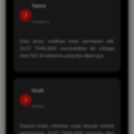
Yance
J
Jayapura
Data aman, verifikasi ketat, permainan adil.
SLOT THAILAND membuktikan diri sebagai
situs No1 di Indonesia yang bisa dipercaya.
Ucok
J
Medan
Deposit instan, withdraw cepat, banyak metode
pembayaran. SLOT THAILAND memang situs