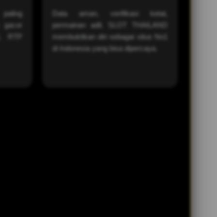
ling
Data aman, verifikasi ketat,
 gacor
permainan adil. SLOT THAILAND
r, RTP
membuktikan diri sebagai situs No1
di Indonesia yang bisa dipercaya.