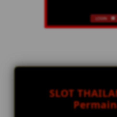
LOGIN
SLOT THAILAN
Permain