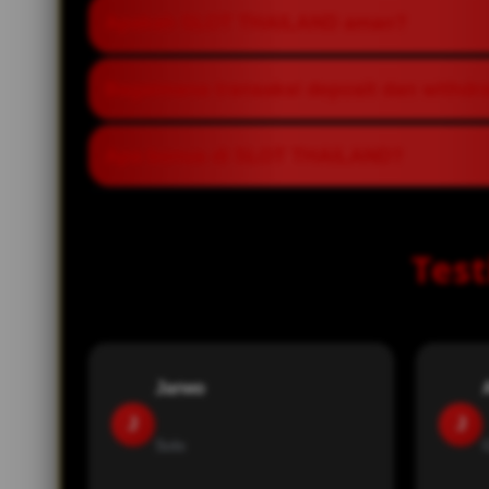
Kunjungi situs resmi, klik daftar, isi data, l
Apakah SLOT THAILAND aman?
at aman. SLOT THAILAND memiliki lisensi resm
Bagaimana transaksi deposit dan withdr
dipercaya sebagai situs No1 di Indonesia.
SLOT THAILAND menyediakan berbagai metode p
Apa bonus di SLOT THAILAND?
SLOT THAILAND
menawarkan bonus hari
menjadikan SLOT THAILAND favorit utama d
Tes
Jarwo
J
J
Solo