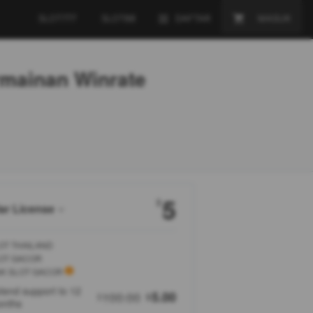
SLOT777
SLOT88
DAFTAR
MASUK
rmainan Winrate
5
$
ar License
88
lar License
$
SELECTED
luded:
OT THAILAND
luded:
 Thailand adalah situs resmi dengan
OT GACOR
luded:
NK SLOT GACOR
ainan paling gacor di indonesia, metode
sit tercepat dengan modal 5000 rupiah,
tend support to 12
100.00
5.00
$
$
 terbaik buat main slot gacor di tahun
nths