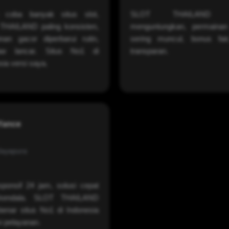
 coba banyak situs slot,
SLOT THAILAND pa
THAILAND paling konsisten,
menguntungkan, permainan
nan gacor diperbarui rutin,
sering muncul, bonus fai
raw lancar. Situs No1 di
transparan.
sia versi saya.
Yance
Jayapura
ponsif 24 jam, solusi cepat
kendala. SLOT THAILAND
benar situs No1 di Indonesia
si pelayanan.