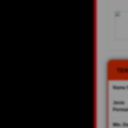
2026
V
i
e
w
l
i
c
e
n
s
TE
e
d
e
Nama S
t
a
Jenis
i
Perma
l
s
Min. D