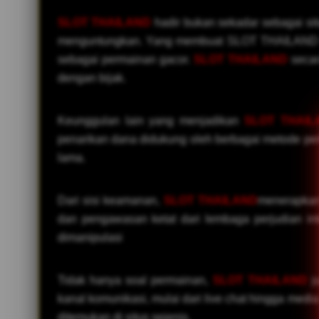
SLOT THAILAND
hadir bukan sekadar sebagai sit
menguntungkan. Yang membuat SLOT THAILAND men
sebagai permainan gacor.
SLOT THAILAND
secar
dengan bijak.
Keunggulan lain yang menjadikan
SLOT THAIL
penarikan dana didukung oleh berbagai metode pemb
lama.
Dari sisi keamanan,
SLOT THAILAND
menerapkan 
dan pengawasan ketat dari lembaga perjudian i
dimanipulasi
Tidak hanya soal permainan,
SLOT THAILAND
ju
kanal komunikasi, mulai dari live chat hingga medi
ditemukan di situs sejenis.