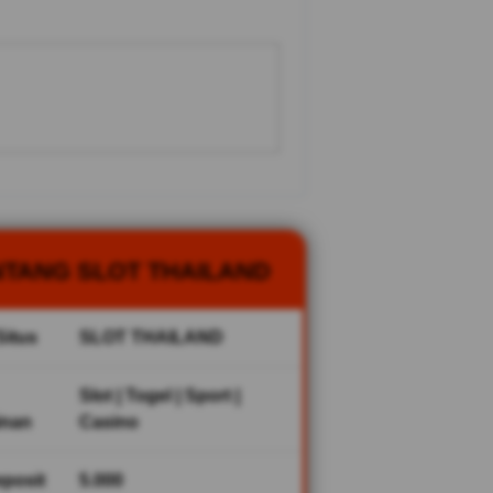
NTANG SLOT THAILAND
itus
SLOT THAILAND
Slot | Togel | Sport |
inan
Casino
eposit
5.000