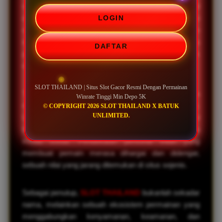
sistem enkripsi mutakhir untuk melindungi data pribadi
LOGIN
dan keuangan setiap para pemain. Dengan lisensi
resmi dan pengawasan ketat dari lembaga perjudian
internasional, SLOT THAILAND memastikan setiap
DAFTAR
putaran permainan berlangsung secara acak dan tidak
dapat dimanipulasi
SLOT THAILAND | Situs Slot Gacor Resmi Dengan Permainan
Tidak hanya soal permainan,
SLOT THAILAND
juga
Winrate Tinggi Min Depo 5K
membangun ekosistem komunitas yang sehat.
© COPYRIGHT 2026 SLOT THAILAND X BATUK
UNLIMITED.
Layanan pelanggan 24 jam siap membantu melalui
berbagai kanal komunikasi, mulai dari live chat hingga
media sosial. Pendekatan personal inilah yang
membuat pemain merasa dihargai dan didengar,
sebuah nilai yang jarang ditemukan di situs sejenis.
Sebagai penutup,
SLOT THAILAND
bukanlah sekadar
nama, melainkan sebuah ekosistem permainan yang
menggabungkan kenyamanan, keamanan, dan