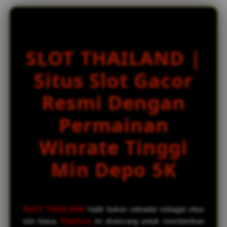
d
e
t
a
i
SLOT THAILAND |
l
s
Situs Slot Gacor
Resmi Dengan
Permainan
Winrate Tinggi
Min Depo 5K
SLOT THAILAND
hadir bukan sekadar sebagai situs
slot biasa.
Platform
ini dirancang untuk memberikan