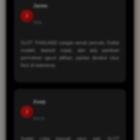
Jarwo
J
Solo
SLOT THAILAND sangat ramah pemula. Daftar
mudah, deposit cepat, dan ada panduan
permainan gacor pilihan, pantas disebut situs
No1 di Indonesia.
Asep
J
Garut
Sudah coba banyak situs slot, SLOT