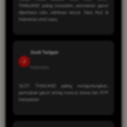
THAILAND paling konsisten, permainan gacor
diperbarui rutin, withdraw lancar. Situs No1 di
Indonesia versi saya.
Jordi Tarigan
J
Kabanjahe
SLOT THAILAND paling menguntungkan,
permainan gacor sering muncul, bonus fair, RTP
transparan.