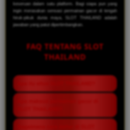
keseruan dalam satu platform. Bagi siapa pun yang
ingin merasakan sensasi permainan gacor di tengah
hiruk-pikuk dunia maya, SLOT THAILAND adalah
jawaban yang patut dipertimbangkan.
FAQ TENTANG SLOT
THAILAND
Apa itu situs SLOT THAILAND?
SLOT THAILAND
adalah situs slot
Apa maksud permainan gacor di
terpercaya
yang saat ini dinobatkan
SLOT THAILAND?
sebagai
situs No1 di Indonesia
berkat
pelayanan cepat, transaksi mudah, dan
Permainan gacor berarti
slot yang sedang
Bagaimana cara daftar di SLOT
koleksi permainan lengkap.