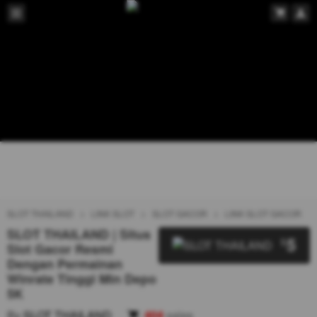
SLOT THAILAND
LINK SLOT
SLOT GACOR
LINK SLOT GACOR
SLOT THAILAND | Situs
5
$
Slot Gacor Resmi
Dengan Permainan
Winrate Tinggi Min Depo
5K
By
SLOT THAILAND
404
sales