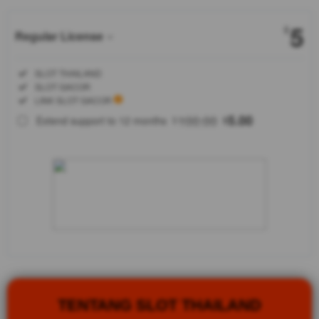
5
$
Regular License
Regular
Included:
SLOT THAILAND
License
Included:
SLOT GACOR
SELECTED
Included:
LINK SLOT GACOR
88
$
100.00
5.00
Extend support to 12 months
$
$
Slot
Thailand
adalah
situs resmi
dengan
permainan
paling
gacor di
indonesia,
metode
deposit
tercepat
TENTANG SLOT THAILAND
dengan