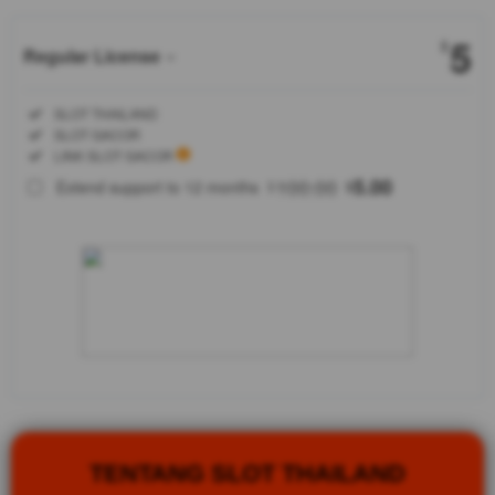
5
$
Regular License
Regular
Included:
SLOT THAILAND
License
Included:
SLOT GACOR
SELECTED
Included:
LINK SLOT GACOR
88
$
100.00
5.00
Extend support to 12 months
$
$
Slot
Thailand
adalah
situs resmi
dengan
permainan
paling
gacor di
indonesia,
metode
deposit
tercepat
TENTANG SLOT THAILAND
dengan