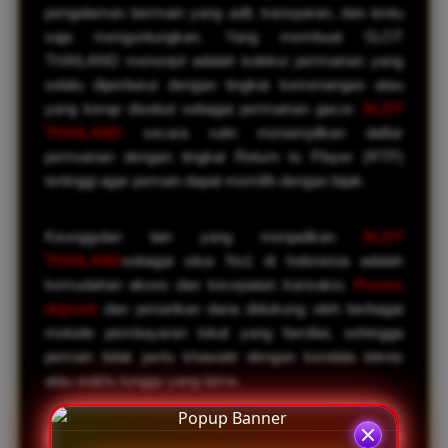
pengalaman bermain yang adil, transparan, dan tentu
saja menguntungkan. Yang membuat SLOT
THAILAND menonjol adalah koleksi permainan yang
selalu diperbarui dengan tingkat kemenangan atau
yang kerap disebut sebagai permainan gacor.
SLOT
THAILAND
secara rutin menampilkan daftar
permainan dengan tingkat Return to Player (RTP)
tertinggi agar pemain dapat memilih dengan bijak.
Keunggulan lain yang menjadikan
SLOT
THAILAND
sebagai situs No1 di Indonesia adalah
kemudahan akses dan kecepatan transaksi.
Proses
deposit
dan penarikan dana didukung oleh berbagai
metode pembayaran lokal yang familiar, sehingga
pemain tidak perlu khawatir dengan kendala teknis
atau waktu tunggu yang lama.
Dari sisi keamanan,
SLOT THAILAND
menerapkan