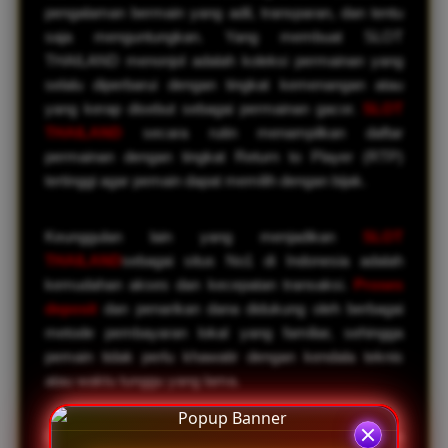
pengalaman bermain yang adil, transparan, dan tentu
saja menguntungkan. Yang membuat SLOT
THAILAND menonjol adalah koleksi permainan yang
selalu diperbarui dengan tingkat kemenangan atau
yang kerap disebut sebagai permainan gacor.
SLOT
THAILAND
secara rutin menampilkan daftar
permainan dengan tingkat Return to Player (RTP)
tertinggi agar pemain dapat memilih dengan bijak.
Keunggulan lain yang menjadikan
SLOT
THAILAND
sebagai situs No1 di Indonesia adalah
kemudahan akses dan kecepatan transaksi.
Proses
deposit
dan penarikan dana didukung oleh berbagai
metode pembayaran lokal yang familiar, sehingga
pemain tidak perlu khawatir dengan kendala teknis
atau waktu tunggu yang lama.
Dari sisi keamanan,
SLOT THAILAND
menerapkan