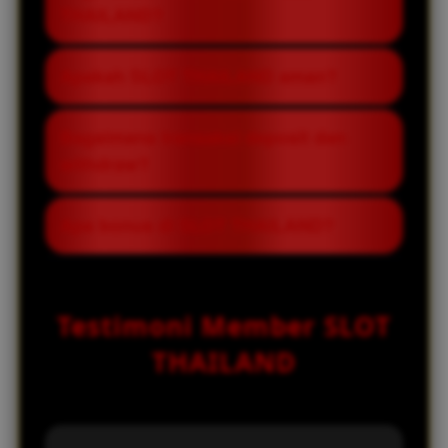
memberikan kemenangan tinggi
SLOT
THAILAND?
THAILAND selalu memperbarui daftar
permainan dengan RTP tertinggi agar
Kunjungi situs resmi, klik daftar, isi data,
Apakah SLOT THAILAND aman?
pemain tahu slot mana yang sedang aktif.
lalu deposit. Setelah saldo masuk, Anda
langsung bisa memilih permainan gacor
at aman. SLOT THAILAND memiliki lisensi
Bagaimana transaksi deposit dan
favorit dan mulai bermain.
resmi dan enkripsi data, sehingga semua
withdraw?
transaksi dan permainan berjalan adil. Ini
sebabnya SLOT THAILAND dipercaya
SLOT THAILAND menyediakan berbagai
Apa bonus di SLOT THAILAND?
sebagai situs No1 di Indonesia.
metode pembayaran lokal. Deposit instan,
penarikan cepat, dan tanpa potongan
SLOT THAILAND
menawarkan bonus
selama data sesuai.
harian
, cashback, dan turnamen slot
Testimoni Member SLOT
khusus. Semua promo ini berlaku untuk
permainan gacor pilihan,
THAILAND
menjadikan
SLOT THAILAND favorit utama di
Indonesia.
.