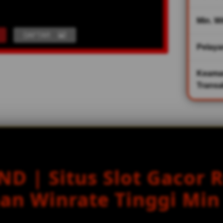
Min. W
DAFTAR
Pelay
Keama
Transa
D | Situs Slot Gacor
an Winrate Tinggi Min