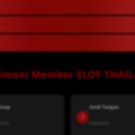
alu deposit. Setelah saldo masuk, Anda langsung bisa memilih
i dan enkripsi data, sehingga semua transaksi dan permai
aw?
embayaran lokal. Deposit instan, penarikan cepat, dan t
an
, cashback, dan turnamen slot khusus. Semua promo 
i Indonesia.
.
timoni Member SLOT THAI
Asep
Jordi Tarigan
J
Garut
Kabanjahe