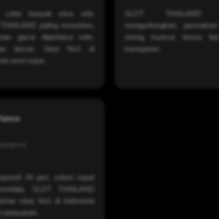
 coba banyak situs slot,
SLOT THAILAND pa
THAILAND paling konsisten,
menguntungkan, permainan
nan gacor diperbarui rutin,
sering muncul, bonus fai
raw lancar. Situs No1 di
transparan.
sia versi saya.
Yance
Jayapura
ponsif 24 jam, solusi cepat
kendala. SLOT THAILAND
benar situs No1 di Indonesia
si pelayanan.