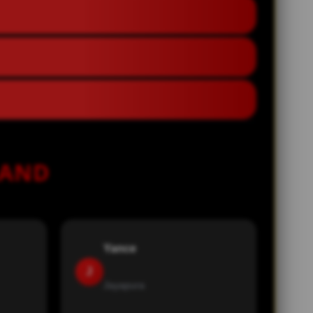
 permainan gacor favorit dan mulai bermain.
nan berjalan adil. Ini sebabnya SLOT THAILAND
anpa potongan selama data sesuai.
ini berlaku untuk permainan gacor pilihan,
LAND
Yance
J
Jayapura