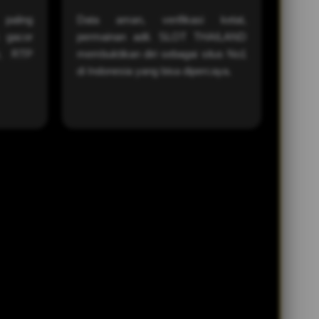
ling
Data aman, verifikasi ketat,
 gacor
permainan adil. SLOT THAILAND
r, RTP
membuktikan diri sebagai situs No1
di Indonesia yang bisa dipercaya.