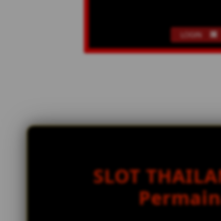
LOGIN
SLOT THAILAN
Permain