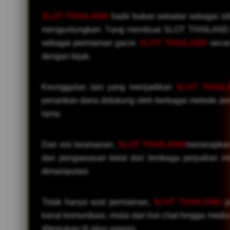
SLOT THAILAND
hadir bukan sekadar sebagai sit
menguntungkan. Yang membuat SLOT THAILAND men
sebagai permainan gacor.
SLOT THAILAND
secar
dengan bijak.
Keunggulan lain yang menjadikan
SLOT THAIL
penarikan dana didukung oleh berbagai metode pemb
lama.
Dari sisi keamanan,
SLOT THAILAND
menerapkan 
dan pengawasan ketat dari lembaga perjudian i
dimanipulasi
Tidak hanya soal permainan,
SLOT THAILAND
ju
kanal komunikasi, mulai dari live chat hingga medi
ditemukan di situs sejenis.