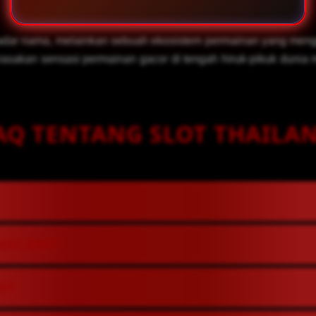
adar nama, melainkan sebuah ekosistem permainan yang me
merasakan sensasi permainan gacor di tengah hiruk-pikuk dun
AQ TENTANG SLOT THAILA
yang saat ini dinobatkan sebagai
situs No1 di Indonesia
THAILAND?
 memberikan kemenangan tinggi
SLOT THAILAND selalu
ND?
ang aktif.