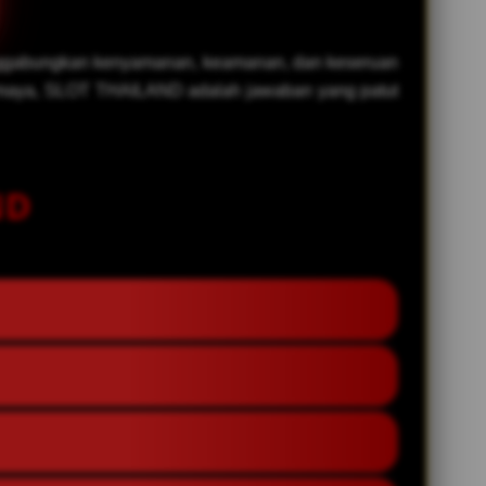
nggabungkan kenyamanan, keamanan, dan keseruan
ia maya, SLOT THAILAND adalah jawaban yang patut
ND
berkat pelayanan cepat, transaksi mudah, dan
 memperbarui daftar permainan dengan RTP