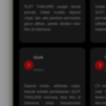
SLOT THAILAND sangat ramah
Sudah
pemula. Daftar mudah, deposit
SLOT 
cepat, dan ada panduan permainan
permai
gacor pilihan, pantas disebut situs
withd
No1 di Indonesia.
Indone
Ucok
J
J
Medan
Deposit instan, withdraw cepat,
CS res
banyak metode pembayaran. SLOT
saat 
THAILAND memang situs No1 di
benar-
Indonesia untuk kenyamanan
dari si