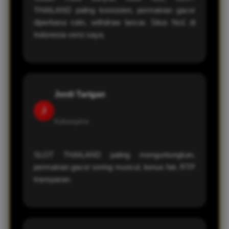
THAILAND paling konsisten, permainan gacor
diperbarui rutin, withdraw lancar. Situs No1 di
Indonesia versi saya.
Jordi Tarigan
J
Kabanjahe
SLOT THAILAND paling menguntungkan,
permainan gacor sering muncul, bonus fair, RTP
transparan.