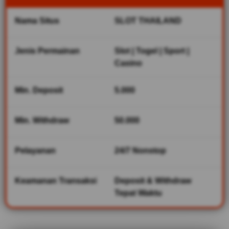
modal
5000
Nama Situs
SLOT THAILAND
rupiah,
situs
terbaik
Jenis Permainan
Slot | Togel | Sport |
buat main
Casino
slot gacor
di tahun
Min. Deposit
2026
5.000
V
Min. Withdraw
50.000
i
e
w
Pelayanan
24/7 Nonstop
l
i
c
Keamanan Transaksi
Deposit & Withdraw
e
Tepat Waktu
n
s
e