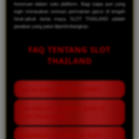
keseruan dalam satu platform. Bagi siapa pun yang
ingin merasakan sensasi permainan gacor di tengah
hiruk-pikuk dunia maya, SLOT THAILAND adalah
jawaban yang patut dipertimbangkan.
FAQ TENTANG SLOT
THAILAND
Apa itu situs SLOT THAILAND?
SLOT THAILAND
adalah situs slot
Apa maksud permainan gacor di
terpercaya
yang saat ini dinobatkan
SLOT THAILAND?
sebagai
situs No1 di Indonesia
berkat
pelayanan cepat, transaksi mudah, dan
Permainan gacor berarti
slot yang sedang
Bagaimana cara daftar di SLOT
koleksi permainan lengkap.