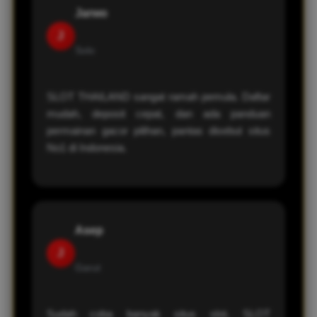
Jarwo
J
Solo
SLOT THAILAND sangat ramah pemula. Daftar
mudah, deposit cepat, dan ada panduan
permainan gacor pilihan, pantas disebut situs
No1 di Indonesia.
Asep
J
Garut
Sudah coba banyak situs slot, SLOT