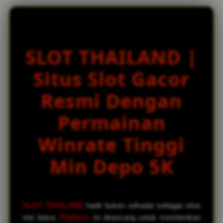
d
e
t
a
i
SLOT THAILAND |
l
s
Situs Slot Gacor
Resmi Dengan
Permainan
Winrate Tinggi
Min Depo 5K
SLOT THAILAND
hadir bukan sekadar sebagai situs
slot biasa.
Platform
ini dirancang untuk memberikan