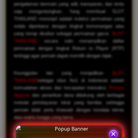
pengalaman bermain yang adil, transparan, dan tentu
saja menguntungkan. Yang membuat SLOT
THAILAND menonjol adalah koleksi permainan yang
selalu diperbarui dengan tingkat kemenangan atau
yang kerap disebut sebagai permainan gacor.
SLOT
THAILAND
secara rutin menampilkan daftar
permainan dengan tingkat Return to Player (RTP)
tertinggi agar pemain dapat memilih dengan bijak.
Keunggulan lain yang menjadikan
SLOT
THAILAND
sebagai situs No1 di Indonesia adalah
kemudahan akses dan kecepatan transaksi.
Proses
deposit
dan penarikan dana didukung oleh berbagai
metode pembayaran lokal yang familiar, sehingga
pemain tidak perlu khawatir dengan kendala teknis
atau waktu tunggu yang lama.
Dari sisi keamanan,
SLOT THAILAND
menerapkan