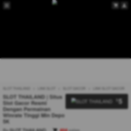
SLOT THAILAND
LINK SLOT
SLOT GACOR
LINK SLOT GACOR
SLOT THAILAND | Situs
5
$
Slot Gacor Resmi
Dengan Permainan
Winrate Tinggi Min Depo
5K
By
SLOT THAILAND
404
sales