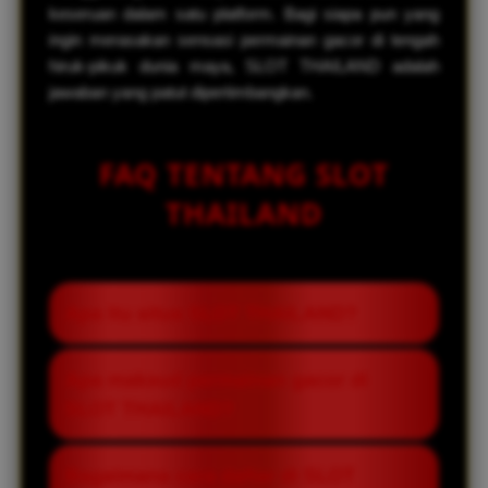
keseruan dalam satu platform. Bagi siapa pun yang
ingin merasakan sensasi permainan gacor di tengah
hiruk-pikuk dunia maya, SLOT THAILAND adalah
jawaban yang patut dipertimbangkan.
FAQ TENTANG SLOT
THAILAND
Apa itu situs SLOT THAILAND?
SLOT THAILAND
adalah situs slot
Apa maksud permainan gacor di
terpercaya
yang saat ini dinobatkan
SLOT THAILAND?
sebagai
situs No1 di Indonesia
berkat
pelayanan cepat, transaksi mudah, dan
Permainan gacor berarti
slot yang sedang
Bagaimana cara daftar di SLOT
koleksi permainan lengkap.