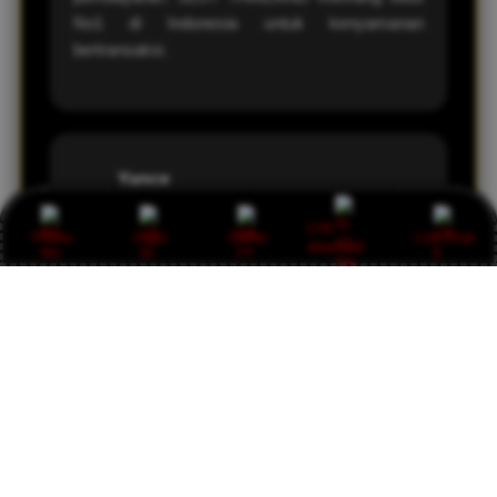
No1 di Indonesia untuk kenyamanan
bertransaksi.
Yance
J
Link
Promo
Login
Daftar
Live Chat
Jayapura
Alternatif
CS responsif 24 jam, solusi cepat saat kendala.
SLOT THAILAND benar-benar situs No1 di
Indonesia dari sisi pelayanan.