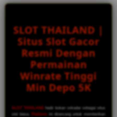
d
e
t
a
i
SLOT THAILAND |
l
s
Situs Slot Gacor
Resmi Dengan
Permainan
Winrate Tinggi
Min Depo 5K
SLOT THAILAND
hadir bukan sekadar sebagai situs
slot biasa.
Platform
ini dirancang untuk memberikan