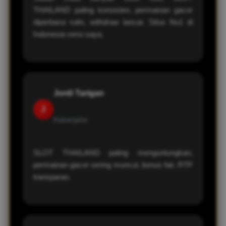
THAILAND paling konsisten, permainan gacor
diperbarui rutin, withdraw lancar. Situs No1 di
Indonesia versi saya.
Jordi Tarigan
J
Kabanjahe
SLOT THAILAND paling menguntungkan,
permainan gacor sering muncul, bonus fair, RTP
transparan.