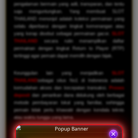
pengalaman bermain yang adil, transparan, dan tentu
saja menguntungkan. Yang membuat SLOT
THAILAND menonjol adalah koleksi permainan yang
selalu diperbarui dengan tingkat kemenangan atau
yang kerap disebut sebagai permainan gacor.
SLOT
THAILAND
secara rutin menampilkan daftar
permainan dengan tingkat Return to Player (RTP)
tertinggi agar pemain dapat memilih dengan bijak.
Keunggulan lain yang menjadikan
SLOT
THAILAND
sebagai situs No1 di Indonesia adalah
kemudahan akses dan kecepatan transaksi.
Proses
deposit
dan penarikan dana didukung oleh berbagai
metode pembayaran lokal yang familiar, sehingga
pemain tidak perlu khawatir dengan kendala teknis
atau waktu tunggu yang lama.
Dari sisi keamanan,
SLOT THAILAND
menerapkan