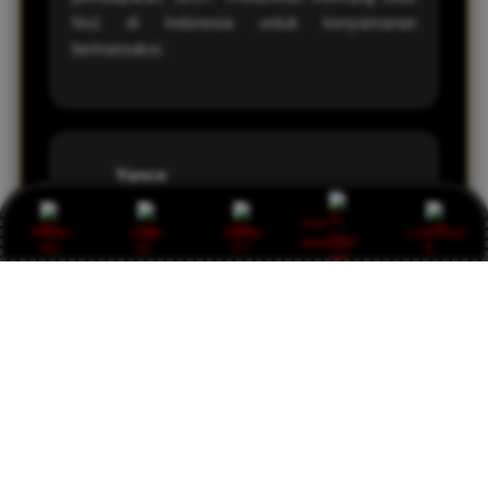
No1 di Indonesia untuk kenyamanan
bertransaksi.
Yance
J
Link
Promo
Login
Daftar
Live Chat
Jayapura
Alternatif
CS responsif 24 jam, solusi cepat saat kendala.
SLOT THAILAND benar-benar situs No1 di
Indonesia dari sisi pelayanan.