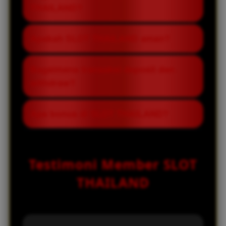
memberikan kemenangan tinggi
SLOT
THAILAND?
THAILAND selalu memperbarui daftar
permainan dengan RTP tertinggi agar
Kunjungi situs resmi, klik daftar, isi data,
Apakah SLOT THAILAND aman?
pemain tahu slot mana yang sedang aktif.
lalu deposit. Setelah saldo masuk, Anda
langsung bisa memilih permainan gacor
at aman. SLOT THAILAND memiliki lisensi
Bagaimana transaksi deposit dan
favorit dan mulai bermain.
resmi dan enkripsi data, sehingga semua
withdraw?
transaksi dan permainan berjalan adil. Ini
sebabnya SLOT THAILAND dipercaya
SLOT THAILAND menyediakan berbagai
Apa bonus di SLOT THAILAND?
sebagai situs No1 di Indonesia.
metode pembayaran lokal. Deposit instan,
penarikan cepat, dan tanpa potongan
SLOT THAILAND
menawarkan bonus
selama data sesuai.
harian
, cashback, dan turnamen slot
Testimoni Member SLOT
khusus. Semua promo ini berlaku untuk
permainan gacor pilihan,
THAILAND
menjadikan
SLOT THAILAND favorit utama di
Indonesia.
.