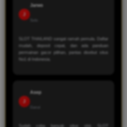
Jarwo
J
Solo
SLOT THAILAND sangat ramah pemula. Daftar
mudah, deposit cepat, dan ada panduan
permainan gacor pilihan, pantas disebut situs
No1 di Indonesia.
Asep
J
Garut
Sudah coba banyak situs slot, SLOT