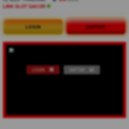
LINK SLOT GACOR
LOGIN
DAFTAR
LOGIN
DAFTAR
Show More