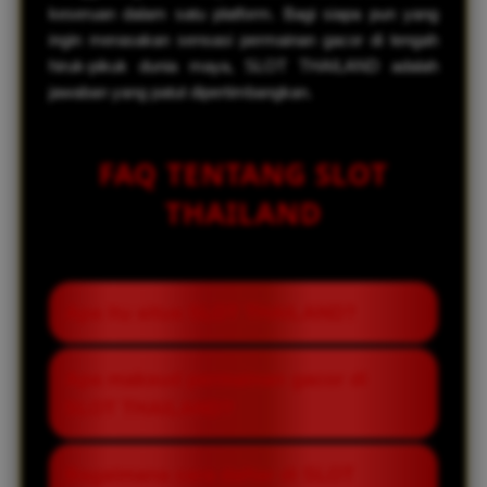
keseruan dalam satu platform. Bagi siapa pun yang
ingin merasakan sensasi permainan gacor di tengah
hiruk-pikuk dunia maya, SLOT THAILAND adalah
jawaban yang patut dipertimbangkan.
FAQ TENTANG SLOT
THAILAND
Apa itu situs SLOT THAILAND?
SLOT THAILAND
adalah situs slot
Apa maksud permainan gacor di
terpercaya
yang saat ini dinobatkan
SLOT THAILAND?
sebagai
situs No1 di Indonesia
berkat
pelayanan cepat, transaksi mudah, dan
Permainan gacor berarti
slot yang sedang
Bagaimana cara daftar di SLOT
koleksi permainan lengkap.