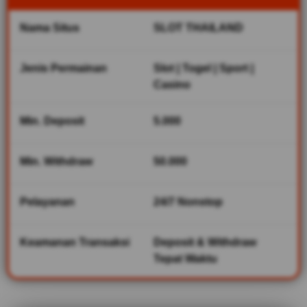
modal
5000
Nama Situs
SLOT THAILAND
rupiah,
situs
terbaik
Jenis Permainan
Slot | Togel | Sport |
buat main
Casino
slot gacor
di tahun
Min. Deposit
2026
5.000
V
Min. Withdraw
50.000
i
e
w
Pelayanan
24/7 Nonstop
l
i
c
Keamanan Transaksi
Deposit & Withdraw
e
Tepat Waktu
n
s
e