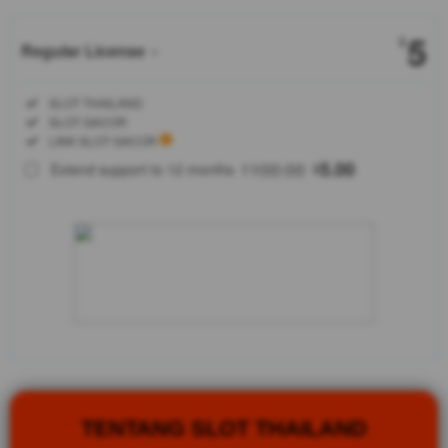
5
$
Regular License
Regular
Included:
SLOT THAILAND
License
Included:
SLOT GACOR
SELECTED
Included:
LINK SLOT GACOR
88
$
100.00
5.00
Extend support to 12 months
$
$
Slot
Thailand
adalah
situs resmi
dengan
permainan
paling
gacor di
indonesia,
metode
deposit
tercepat
TENTANG SLOT THAILAND
dengan