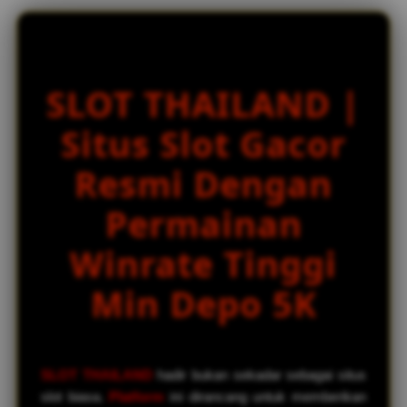
d
e
t
a
i
SLOT THAILAND |
l
s
Situs Slot Gacor
Resmi Dengan
Permainan
Winrate Tinggi
Min Depo 5K
SLOT THAILAND
hadir bukan sekadar sebagai situs
slot biasa.
Platform
ini dirancang untuk memberikan