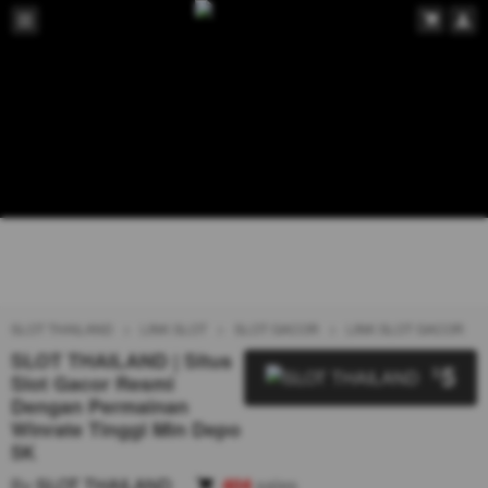
SLOT THAILAND
LINK SLOT
SLOT GACOR
LINK SLOT GACOR
SLOT THAILAND | Situs
5
$
Slot Gacor Resmi
Dengan Permainan
Winrate Tinggi Min Depo
5K
By
SLOT THAILAND
404
sales