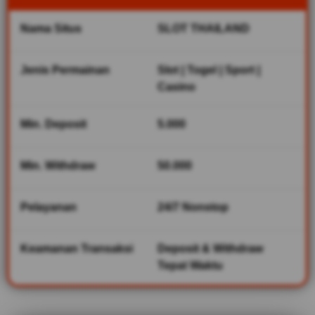
modal
5000
Nama Situs
SLOT THAILAND
rupiah,
situs
terbaik
Jenis Permainan
Slot | Togel | Sport |
buat main
Casino
slot gacor
di tahun
Min. Deposit
2026
5.000
V
Min. Withdraw
50.000
i
e
w
Pelayanan
24/7 Nonstop
l
i
c
Keamanan Transaksi
Deposit & Withdraw
e
Tepat Waktu
n
s
e