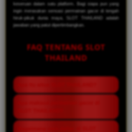
keseruan dalam satu platform. Bagi siapa pun yang
ingin merasakan sensasi permainan gacor di tengah
hiruk-pikuk dunia maya, SLOT THAILAND adalah
jawaban yang patut dipertimbangkan.
FAQ TENTANG SLOT
THAILAND
Apa itu situs SLOT THAILAND?
SLOT THAILAND
adalah situs slot
Apa maksud permainan gacor di
terpercaya
yang saat ini dinobatkan
SLOT THAILAND?
sebagai
situs No1 di Indonesia
berkat
pelayanan cepat, transaksi mudah, dan
Permainan gacor berarti
slot yang sedang
Bagaimana cara daftar di SLOT
koleksi permainan lengkap.