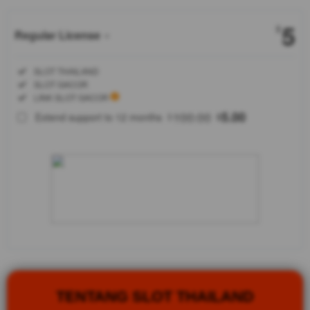
5
$
Regular License
Regular
Included:
SLOT THAILAND
License
Included:
SLOT GACOR
SELECTED
Included:
LINK SLOT GACOR
88
$
100.00
5.00
Extend support to 12 months
$
$
Slot
Thailand
adalah
situs resmi
dengan
permainan
paling
gacor di
indonesia,
metode
deposit
tercepat
TENTANG SLOT THAILAND
dengan