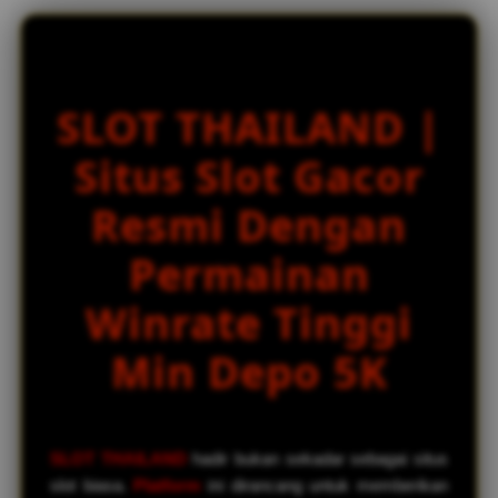
d
e
t
a
i
SLOT THAILAND |
l
s
Situs Slot Gacor
Resmi Dengan
Permainan
Winrate Tinggi
Min Depo 5K
SLOT THAILAND
hadir bukan sekadar sebagai situs
slot biasa.
Platform
ini dirancang untuk memberikan