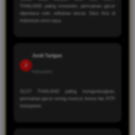
THAILAND paling konsisten, permainan gacor
diperbarui rutin, withdraw lancar. Situs No1 di
Indonesia versi saya.
Jordi Tarigan
J
Kabanjahe
SLOT THAILAND paling menguntungkan,
permainan gacor sering muncul, bonus fair, RTP
transparan.