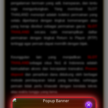
pengalaman bermain yang adil, transparan, dan tentu
saja menguntungkan. Yang membuat SLOT
THAILAND menonjol adalah koleksi permainan yang
selalu diperbarui dengan tingkat kemenangan atau
yang kerap disebut sebagai permainan gacor.
SLOT
THAILAND
secara rutin menampilkan daftar
permainan dengan tingkat Return to Player (RTP)
tertinggi agar pemain dapat memilih dengan bijak.
Keunggulan lain yang menjadikan
SLOT
THAILAND
sebagai situs No1 di Indonesia adalah
kemudahan akses dan kecepatan transaksi.
Proses
deposit
dan penarikan dana didukung oleh berbagai
metode pembayaran lokal yang familiar, sehingga
pemain tidak perlu khawatir dengan kendala teknis
atau waktu tunggu yang lama.
Dari sisi keamanan,
SLOT THAILAND
menerapkan