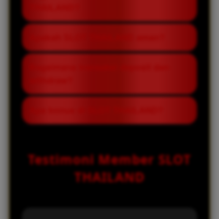
memberikan kemenangan tinggi
SLOT
THAILAND?
THAILAND selalu memperbarui daftar
permainan dengan RTP tertinggi agar
Kunjungi situs resmi, klik daftar, isi data,
Apakah SLOT THAILAND aman?
pemain tahu slot mana yang sedang aktif.
lalu deposit. Setelah saldo masuk, Anda
langsung bisa memilih permainan gacor
at aman. SLOT THAILAND memiliki lisensi
Bagaimana transaksi deposit dan
favorit dan mulai bermain.
resmi dan enkripsi data, sehingga semua
withdraw?
transaksi dan permainan berjalan adil. Ini
sebabnya SLOT THAILAND dipercaya
SLOT THAILAND menyediakan berbagai
Apa bonus di SLOT THAILAND?
sebagai situs No1 di Indonesia.
metode pembayaran lokal. Deposit instan,
penarikan cepat, dan tanpa potongan
SLOT THAILAND
menawarkan bonus
selama data sesuai.
harian
, cashback, dan turnamen slot
Testimoni Member SLOT
khusus. Semua promo ini berlaku untuk
permainan gacor pilihan,
THAILAND
menjadikan
SLOT THAILAND favorit utama di
Indonesia.
.