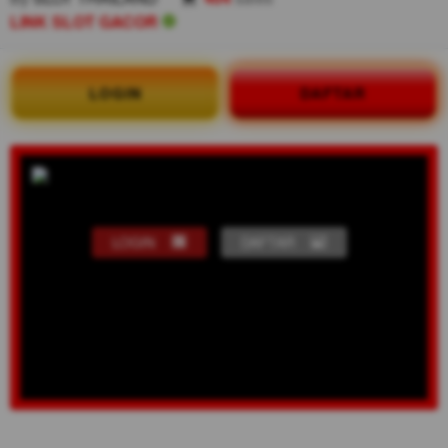
LINK SLOT GACOR
LOGIN
DAFTAR
LOGIN
DAFTAR
Show More