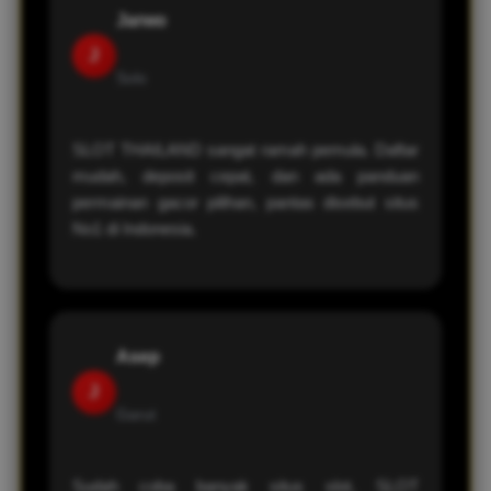
Jarwo
J
Solo
SLOT THAILAND sangat ramah pemula. Daftar
mudah, deposit cepat, dan ada panduan
permainan gacor pilihan, pantas disebut situs
No1 di Indonesia.
Asep
J
Garut
Sudah coba banyak situs slot, SLOT