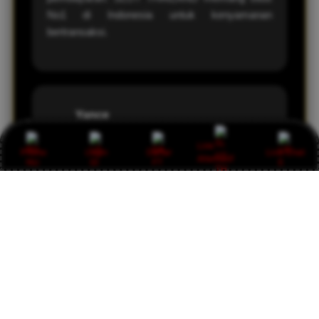
No1 di Indonesia untuk kenyamanan
bertransaksi.
Yance
J
Link
Promo
Login
Daftar
Live Chat
Jayapura
Alternatif
CS responsif 24 jam, solusi cepat saat kendala.
SLOT THAILAND benar-benar situs No1 di
Indonesia dari sisi pelayanan.