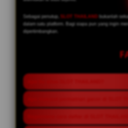
Sebagai penutup,
SLOT THAILAND
bukanlah sek
dalam satu platform. Bagi siapa pun yang ingin 
dipertimbangkan.
F
Apa itu situs SLOT THAILAND?
SLOT THAILAND
adalah situs slot terpercaya
Apa maksud permainan gacor di SLOT 
koleksi permainan lengkap.
Permainan gacor berarti
slot yang sedang
Bagaimana cara daftar di SLOT THAILA
tertinggi agar pemain tahu slot mana yang sed