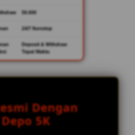
ithdraw
50.000
anan
24/7 Nonstop
nan
Deposit & Withdraw
ksi
Tepat Waktu
 Resmi Dengan
 Depo 5K