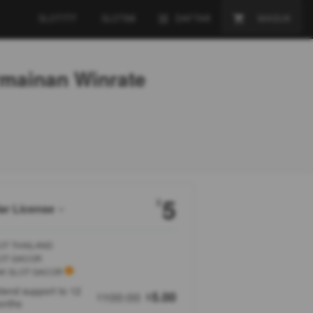
SLOT777
SLOT88
DAFTAR
MASUK
rmainan Winrate
5
$
ar License
88
lar License
$
SELECTED
luded:
OT THAILAND
luded:
 Thailand adalah situs resmi dengan
OT GACOR
luded:
NK SLOT GACOR
ainan paling gacor di indonesia, metode
sit tercepat dengan modal 5000 rupiah,
tend support to 12
100.00
5.00
$
$
 terbaik buat main slot gacor di tahun
nths