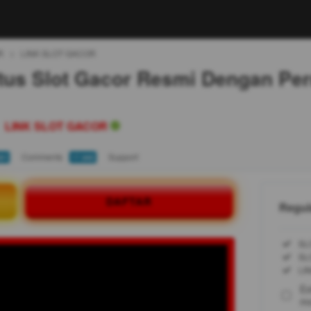
R
LINK SLOT GACOR
tus Slot Gacor Resmi Dengan Pe
LINK SLOT GACOR
Comments
Support
01
17.945
DAFTAR
Regul
Regu
Inc
SL
Inc
Slot
SL
Inc
LI
perm
depo
Ex
situs
mo