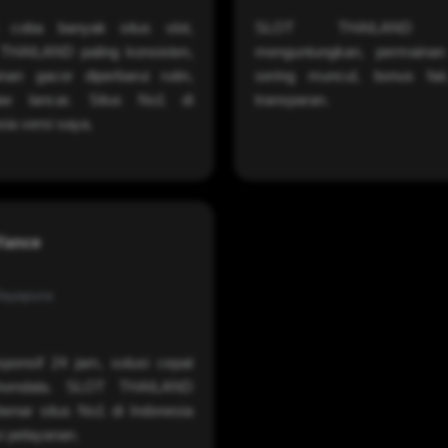
 coba banyak situs slot,
SLOT THAILAND pa
THAILAND paling konsisten,
menguntungkan, permainan
nan gacor diperbarui rutin,
sering muncul, bonus fai
raw lancar. Situs No1 di
transparan.
sia versi saya.
Yance
Jayapura
ponsif 24 jam, solusi cepat
kendala. SLOT THAILAND
benar situs No1 di Indonesia
si pelayanan.