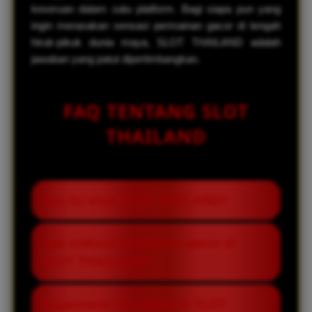
keseruan dalam satu platform. Bagi siapa pun yang
ingin merasakan sensasi permainan gacor di tengah
hiruk-pikuk dunia maya, SLOT THAILAND adalah
jawaban yang patut dipertimbangkan.
FAQ TENTANG SLOT
THAILAND
Apa itu situs SLOT THAILAND?
SLOT THAILAND
adalah situs slot
Apa maksud permainan gacor di
terpercaya
yang saat ini dinobatkan
SLOT THAILAND?
sebagai
situs No1 di Indonesia
berkat
pelayanan cepat, transaksi mudah, dan
Permainan gacor berarti
slot yang sedang
Bagaimana cara daftar di SLOT
koleksi permainan lengkap.