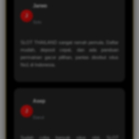
Jarwo
J
Solo
SLOT THAILAND sangat ramah pemula. Daftar
mudah, deposit cepat, dan ada panduan
permainan gacor pilihan, pantas disebut situs
No1 di Indonesia.
Asep
J
Garut
Sudah coba banyak situs slot, SLOT