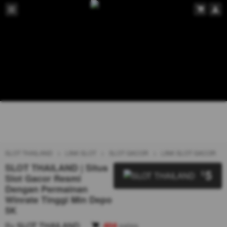
SLOT THAILAND
LINK SLOT
SLOT GACOR
LINK SLOT GACOR
SLOT THAILAND | Situs
5
$
Slot Gacor Resmi
Dengan Permainan
Winrate Tinggi Min Depo
5K
By
SLOT THAILAND
404
sales