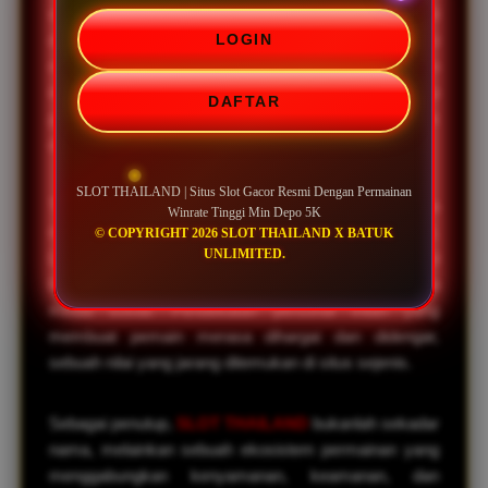
sistem enkripsi mutakhir untuk melindungi data pribadi
LOGIN
dan keuangan setiap para pemain. Dengan lisensi
resmi dan pengawasan ketat dari lembaga perjudian
internasional, SLOT THAILAND memastikan setiap
DAFTAR
putaran permainan berlangsung secara acak dan tidak
dapat dimanipulasi
SLOT THAILAND | Situs Slot Gacor Resmi Dengan Permainan
Tidak hanya soal permainan,
SLOT THAILAND
juga
Winrate Tinggi Min Depo 5K
membangun ekosistem komunitas yang sehat.
© COPYRIGHT 2026 SLOT THAILAND X BATUK
UNLIMITED.
Layanan pelanggan 24 jam siap membantu melalui
berbagai kanal komunikasi, mulai dari live chat hingga
media sosial. Pendekatan personal inilah yang
membuat pemain merasa dihargai dan didengar,
sebuah nilai yang jarang ditemukan di situs sejenis.
Sebagai penutup,
SLOT THAILAND
bukanlah sekadar
nama, melainkan sebuah ekosistem permainan yang
menggabungkan kenyamanan, keamanan, dan