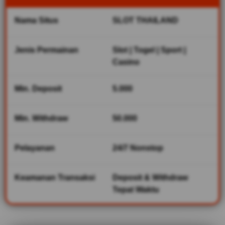
modal
5000
Nama Situs
SLOT THAILAND
rupiah,
situs
terbaik
Jenis Permainan
Slot | Togel | Sport |
buat main
Casino
slot gacor
di tahun
Min. Deposit
2026
5.000
V
Min. Withdraw
50.000
i
e
w
Pelayanan
24/7 Nonstop
l
i
c
Keamanan Transaksi
Deposit & Withdraw
e
Tepat Waktu
n
s
e