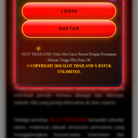
sistem enkripsi mutakhir untuk melindungi data pribadi
LOGIN
dan keuangan setiap para pemain. Dengan lisensi
resmi dan pengawasan ketat dari lembaga perjudian
internasional, SLOT THAILAND memastikan setiap
DAFTAR
putaran permainan berlangsung secara acak dan tidak
dapat dimanipulasi
SLOT THAILAND | Situs Slot Gacor Resmi Dengan Permainan
Tidak hanya soal permainan,
SLOT THAILAND
juga
Winrate Tinggi Min Depo 5K
membangun ekosistem komunitas yang sehat.
© COPYRIGHT 2026 SLOT THAILAND X BATUK
UNLIMITED.
Layanan pelanggan 24 jam siap membantu melalui
berbagai kanal komunikasi, mulai dari live chat hingga
media sosial. Pendekatan personal inilah yang
membuat pemain merasa dihargai dan didengar,
sebuah nilai yang jarang ditemukan di situs sejenis.
Sebagai penutup,
SLOT THAILAND
bukanlah sekadar
nama, melainkan sebuah ekosistem permainan yang
menggabungkan kenyamanan, keamanan, dan