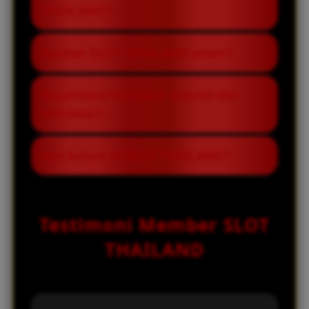
memberikan kemenangan tinggi
SLOT
THAILAND?
THAILAND selalu memperbarui daftar
permainan dengan RTP tertinggi agar
Kunjungi situs resmi, klik daftar, isi data,
Apakah SLOT THAILAND aman?
pemain tahu slot mana yang sedang aktif.
lalu deposit. Setelah saldo masuk, Anda
langsung bisa memilih permainan gacor
at aman. SLOT THAILAND memiliki lisensi
Bagaimana transaksi deposit dan
favorit dan mulai bermain.
resmi dan enkripsi data, sehingga semua
withdraw?
transaksi dan permainan berjalan adil. Ini
sebabnya SLOT THAILAND dipercaya
SLOT THAILAND menyediakan berbagai
Apa bonus di SLOT THAILAND?
sebagai situs No1 di Indonesia.
metode pembayaran lokal. Deposit instan,
penarikan cepat, dan tanpa potongan
SLOT THAILAND
menawarkan bonus
selama data sesuai.
harian
, cashback, dan turnamen slot
Testimoni Member SLOT
khusus. Semua promo ini berlaku untuk
permainan gacor pilihan,
THAILAND
menjadikan
SLOT THAILAND favorit utama di
Indonesia.
.