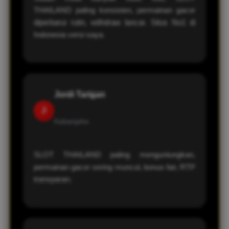
THAILAND paling konsisten, permainan gacor
diperbarui rutin, withdraw lancar. Situs No1 di
Indonesia versi saya.
Jordi Tarigan
J
Kabanjahe
SLOT THAILAND paling menguntungkan,
permainan gacor sering muncul, bonus fair, RTP
transparan.