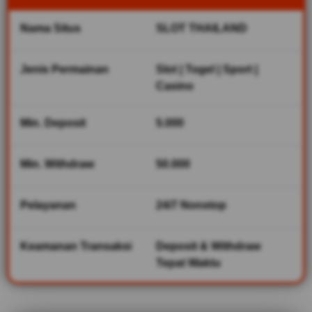
modal
5000
Nama Situs
SLOT THAILAND
rupiah,
situs
terbaik
Jenis Permainan
Slot | Togel | Sport |
buat main
Casino
slot gacor
di tahun
Min. Deposit
2026
5.000
V
Min. Withdraw
50.000
i
e
w
Pelayanan
24/7 Nonstop
l
i
c
Keamanan Transaksi
Deposit & Withdraw
e
Tepat Waktu
n
s
e