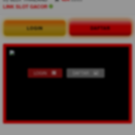
LINK SLOT GACOR
LOGIN
DAFTAR
LOGIN
DAFTAR
Show More