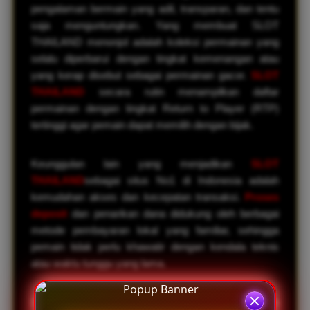
pengalaman bermain yang adil, transparan, dan tentu
saja menguntungkan. Yang membuat SLOT
THAILAND menonjol adalah koleksi permainan yang
selalu diperbarui dengan tingkat kemenangan atau
yang kerap disebut sebagai permainan gacor.
SLOT
THAILAND
secara rutin menampilkan daftar
permainan dengan tingkat Return to Player (RTP)
tertinggi agar pemain dapat memilih dengan bijak.
Keunggulan lain yang menjadikan
SLOT
THAILAND
sebagai situs No1 di Indonesia adalah
kemudahan akses dan kecepatan transaksi.
Proses
deposit
dan penarikan dana didukung oleh berbagai
metode pembayaran lokal yang familiar, sehingga
pemain tidak perlu khawatir dengan kendala teknis
atau waktu tunggu yang lama.
Dari sisi keamanan,
SLOT THAILAND
menerapkan