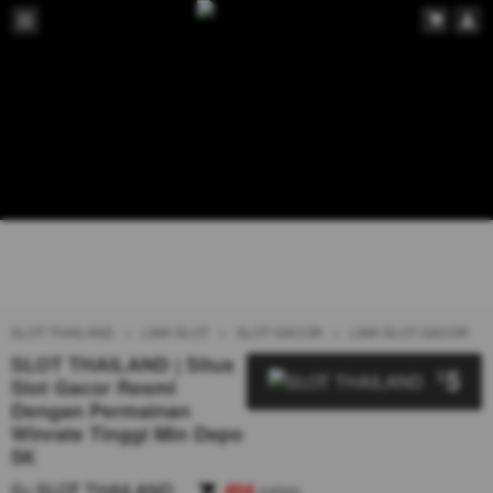
SLOT THAILAND
LINK SLOT
SLOT GACOR
LINK SLOT GACOR
SLOT THAILAND | Situs
5
$
Slot Gacor Resmi
Dengan Permainan
Winrate Tinggi Min Depo
5K
By
SLOT THAILAND
404
sales