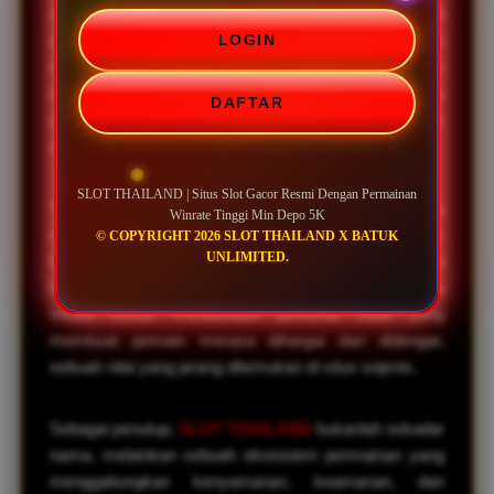
sistem enkripsi mutakhir untuk melindungi data pribadi
LOGIN
dan keuangan setiap para pemain. Dengan lisensi
resmi dan pengawasan ketat dari lembaga perjudian
internasional, SLOT THAILAND memastikan setiap
DAFTAR
putaran permainan berlangsung secara acak dan tidak
dapat dimanipulasi
SLOT THAILAND | Situs Slot Gacor Resmi Dengan Permainan
Tidak hanya soal permainan,
SLOT THAILAND
juga
Winrate Tinggi Min Depo 5K
membangun ekosistem komunitas yang sehat.
© COPYRIGHT 2026 SLOT THAILAND X BATUK
UNLIMITED.
Layanan pelanggan 24 jam siap membantu melalui
berbagai kanal komunikasi, mulai dari live chat hingga
media sosial. Pendekatan personal inilah yang
membuat pemain merasa dihargai dan didengar,
sebuah nilai yang jarang ditemukan di situs sejenis.
Sebagai penutup,
SLOT THAILAND
bukanlah sekadar
nama, melainkan sebuah ekosistem permainan yang
menggabungkan kenyamanan, keamanan, dan