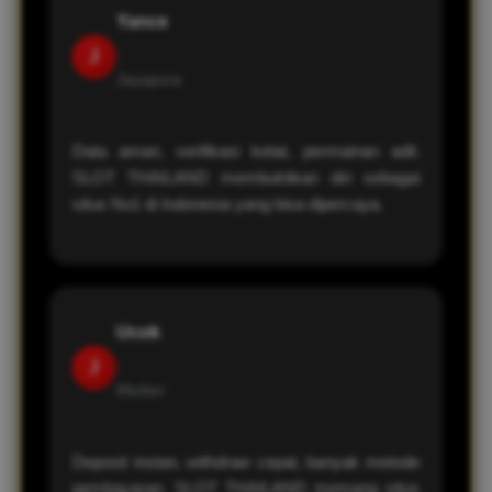
Yance
J
Jayapura
Data aman, verifikasi ketat, permainan adil.
SLOT THAILAND membuktikan diri sebagai
situs No1 di Indonesia yang bisa dipercaya.
Ucok
J
Medan
Deposit instan, withdraw cepat, banyak metode
pembayaran. SLOT THAILAND memang situs