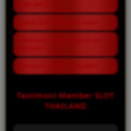
memberikan kemenangan tinggi
SLOT
THAILAND?
THAILAND selalu memperbarui daftar
permainan dengan RTP tertinggi agar
Kunjungi situs resmi, klik daftar, isi data,
Apakah SLOT THAILAND aman?
pemain tahu slot mana yang sedang aktif.
lalu deposit. Setelah saldo masuk, Anda
langsung bisa memilih permainan gacor
at aman. SLOT THAILAND memiliki lisensi
Bagaimana transaksi deposit dan
favorit dan mulai bermain.
resmi dan enkripsi data, sehingga semua
withdraw?
transaksi dan permainan berjalan adil. Ini
sebabnya SLOT THAILAND dipercaya
SLOT THAILAND menyediakan berbagai
Apa bonus di SLOT THAILAND?
sebagai situs No1 di Indonesia.
metode pembayaran lokal. Deposit instan,
penarikan cepat, dan tanpa potongan
SLOT THAILAND
menawarkan bonus
selama data sesuai.
harian
, cashback, dan turnamen slot
Testimoni Member SLOT
khusus. Semua promo ini berlaku untuk
permainan gacor pilihan,
THAILAND
menjadikan
SLOT THAILAND favorit utama di
Indonesia.
.