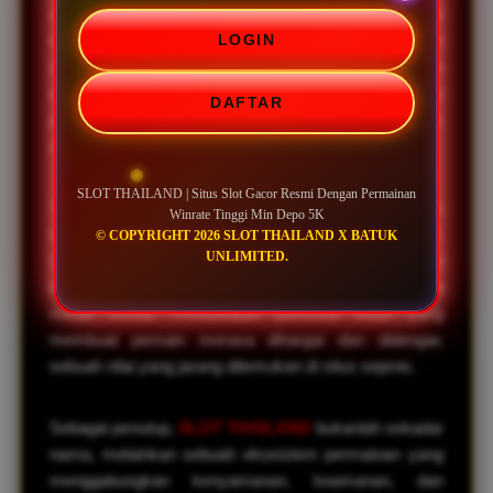
sistem enkripsi mutakhir untuk melindungi data pribadi
LOGIN
dan keuangan setiap para pemain. Dengan lisensi
resmi dan pengawasan ketat dari lembaga perjudian
internasional, SLOT THAILAND memastikan setiap
DAFTAR
putaran permainan berlangsung secara acak dan tidak
dapat dimanipulasi
SLOT THAILAND | Situs Slot Gacor Resmi Dengan Permainan
Tidak hanya soal permainan,
SLOT THAILAND
juga
Winrate Tinggi Min Depo 5K
membangun ekosistem komunitas yang sehat.
© COPYRIGHT 2026 SLOT THAILAND X BATUK
UNLIMITED.
Layanan pelanggan 24 jam siap membantu melalui
berbagai kanal komunikasi, mulai dari live chat hingga
media sosial. Pendekatan personal inilah yang
membuat pemain merasa dihargai dan didengar,
sebuah nilai yang jarang ditemukan di situs sejenis.
Sebagai penutup,
SLOT THAILAND
bukanlah sekadar
nama, melainkan sebuah ekosistem permainan yang
menggabungkan kenyamanan, keamanan, dan