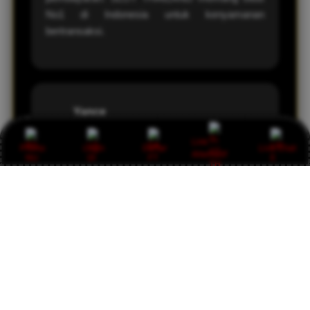
No1 di Indonesia untuk kenyamanan
bertransaksi.
Yance
J
Link
Promo
Login
Daftar
Live Chat
Jayapura
Alternatif
CS responsif 24 jam, solusi cepat saat kendala.
SLOT THAILAND benar-benar situs No1 di
Indonesia dari sisi pelayanan.