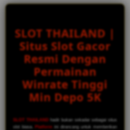
d
e
t
a
i
SLOT THAILAND |
l
s
Situs Slot Gacor
Resmi Dengan
Permainan
Winrate Tinggi
Min Depo 5K
SLOT THAILAND
hadir bukan sekadar sebagai situs
slot biasa.
Platform
ini dirancang untuk memberikan