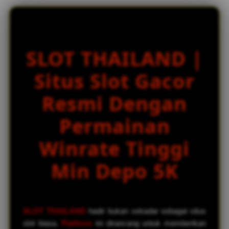
d
e
t
a
i
SLOT THAILAND |
l
s
Situs Slot Gacor
Resmi Dengan
Permainan
Winrate Tinggi
Min Depo 5K
SLOT THAILAND
hadir bukan sekadar sebagai situs
slot biasa.
Platform
ini dirancang untuk memberikan