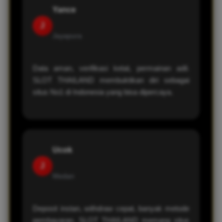
Yance
J
Jayapura
Data aman, verifikasi ketat, permainan adil.
SLOT THAILAND membuktikan diri sebagai
situs No1 di Indonesia yang bisa dipercaya.
Ucok
J
Medan
Deposit instan, withdraw cepat, banyak metode
pembayaran. SLOT THAILAND memang situs