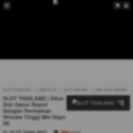
SLOT THAILAND
LINK SLOT
SLOT GACOR
LINK SLOT GACOR
SLOT THAILAND | Situs
5
$
Slot Gacor Resmi
Dengan Permainan
Winrate Tinggi Min Depo
5K
By
SLOT THAILAND
404
sales