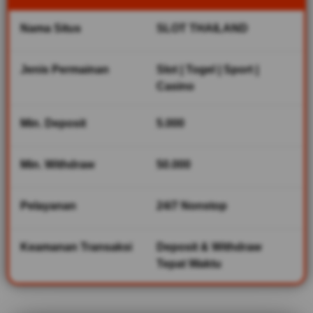
modal
5000
Nama Situs
SLOT THAILAND
rupiah,
situs
terbaik
Jenis Permainan
Slot | Togel | Sport |
buat main
Casino
slot gacor
di tahun
Min. Deposit
2026
5.000
V
Min. Withdraw
50.000
i
e
w
Pelayanan
24/7 Nonstop
l
i
c
Keamanan Transaksi
Deposit & Withdraw
e
Tepat Waktu
n
s
e