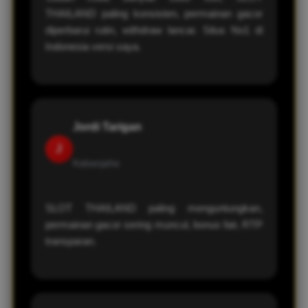
THAILAND paling konsisten, permainan gacor
diperbarui rutin, withdraw lancar. Situs No1 di
Indonesia versi saya.
Jordi Tarigan
J
Kabanjahe
SLOT THAILAND paling menguntungkan,
permainan gacor sering muncul, bonus fair, RTP
transparan.