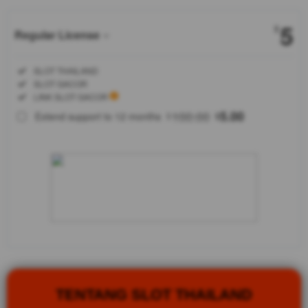
5
$
Regular License
Regular
Included:
SLOT THAILAND
License
Included:
SLOT GACOR
SELECTED
Included:
LINK SLOT GACOR
88
$
100.00
5.00
Extend support to 12 months
$
$
Slot
Thailand
adalah
situs resmi
dengan
permainan
paling
gacor di
indonesia,
metode
deposit
tercepat
TENTANG SLOT THAILAND
dengan