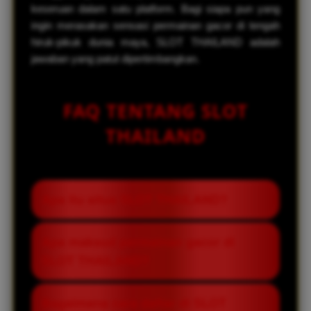
keseruan dalam satu platform. Bagi siapa pun yang
ingin merasakan sensasi permainan gacor di tengah
hiruk-pikuk dunia maya, SLOT THAILAND adalah
jawaban yang patut dipertimbangkan.
FAQ TENTANG SLOT
THAILAND
Apa itu situs SLOT THAILAND?
SLOT THAILAND
adalah situs slot
Apa maksud permainan gacor di
terpercaya
yang saat ini dinobatkan
SLOT THAILAND?
sebagai
situs No1 di Indonesia
berkat
pelayanan cepat, transaksi mudah, dan
Permainan gacor berarti
slot yang sedang
Bagaimana cara daftar di SLOT
koleksi permainan lengkap.