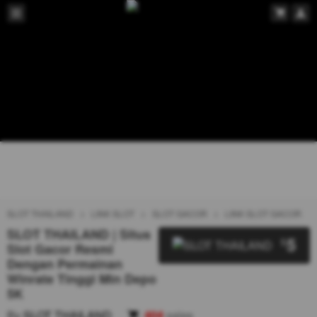
SLOT THAILAND
LINK SLOT
SLOT GACOR
LINK SLOT GACOR
SLOT THAILAND | Situs
5
$
Slot Gacor Resmi
Dengan Permainan
Winrate Tinggi Min Depo
5K
By
SLOT THAILAND
404
sales