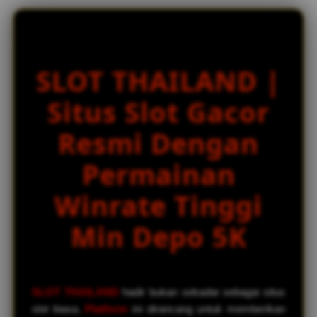
d
e
t
a
i
SLOT THAILAND |
l
s
Situs Slot Gacor
Resmi Dengan
Permainan
Winrate Tinggi
Min Depo 5K
SLOT THAILAND
hadir bukan sekadar sebagai situs
slot biasa.
Platform
ini dirancang untuk memberikan