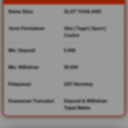
modal
5000
Nama Situs
SLOT THAILAND
rupiah,
situs
terbaik
Jenis Permainan
Slot | Togel | Sport |
buat main
Casino
slot gacor
di tahun
Min. Deposit
2026
5.000
V
Min. Withdraw
50.000
i
e
w
Pelayanan
24/7 Nonstop
l
i
c
Keamanan Transaksi
Deposit & Withdraw
e
Tepat Waktu
n
s
e