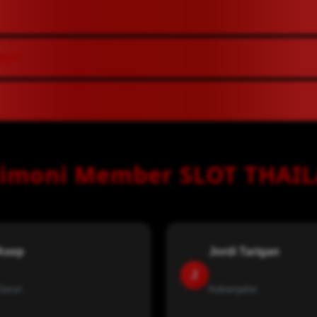
alu deposit. Setelah saldo masuk, Anda langsung bisa memilih
i dan enkripsi data, sehingga semua transaksi dan permai
aw?
embayaran lokal. Deposit instan, penarikan cepat, dan t
an
, cashback, dan turnamen slot khusus. Semua promo 
i Indonesia.
.
timoni Member SLOT THAI
Asep
Jordi Tarigan
J
Garut
Kabanjahe