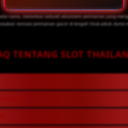
adar nama, melainkan sebuah ekosistem permainan yang me
merasakan sensasi permainan gacor di tengah hiruk-pikuk dun
AQ TENTANG SLOT THAILA
yang saat ini dinobatkan sebagai
situs No1 di Indonesia
THAILAND?
 memberikan kemenangan tinggi
SLOT THAILAND selalu
ND?
ang aktif.