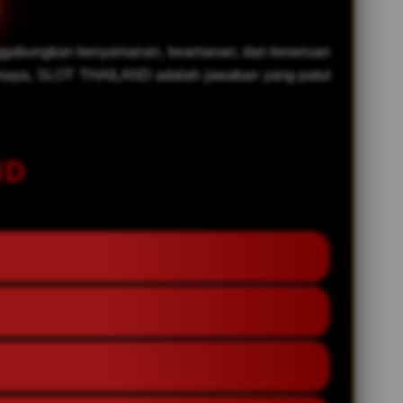
nggabungkan kenyamanan, keamanan, dan keseruan
ia maya, SLOT THAILAND adalah jawaban yang patut
ND
berkat pelayanan cepat, transaksi mudah, dan
 memperbarui daftar permainan dengan RTP