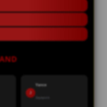
 permainan gacor favorit dan mulai bermain.
nan berjalan adil. Ini sebabnya SLOT THAILAND
anpa potongan selama data sesuai.
ini berlaku untuk permainan gacor pilihan,
LAND
Yance
J
Jayapura