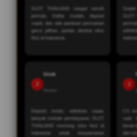
SLOT THAILAND sangat ramah
Sudah
pemula. Daftar mudah, deposit
SLOT 
cepat, dan ada panduan permainan
permai
gacor pilihan, pantas disebut situs
withd
No1 di Indonesia.
Indone
Ucok
J
J
Medan
Deposit instan, withdraw cepat,
CS res
banyak metode pembayaran. SLOT
saat 
THAILAND memang situs No1 di
benar-
Indonesia untuk kenyamanan
dari si