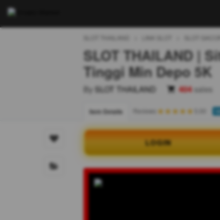
SLOT THAILAND
LINK SLOT
SLOT GACO
SLOT THAILAND | Si
Tinggi Min Depo 5K
By
SLOT THAILAND
404
sales
5.00
Reviews
5.00
Item Details
10
stars
LOGIN