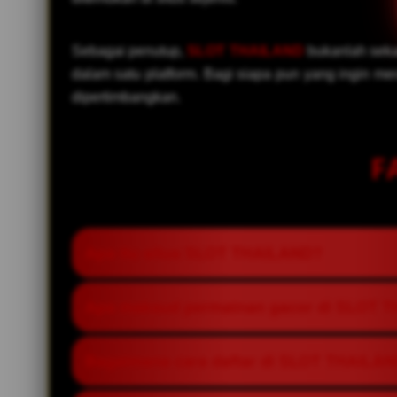
Sebagai penutup,
SLOT THAILAND
bukanlah sek
dalam satu platform. Bagi siapa pun yang ingin 
dipertimbangkan.
F
Apa itu situs SLOT THAILAND?
SLOT THAILAND
adalah situs slot terpercaya
Apa maksud permainan gacor di SLOT 
koleksi permainan lengkap.
Permainan gacor berarti
slot yang sedang
Bagaimana cara daftar di SLOT THAILA
tertinggi agar pemain tahu slot mana yang sed