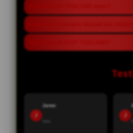
Kunjungi situs resmi, klik daftar, isi data, l
Apakah SLOT THAILAND aman?
at aman. SLOT THAILAND memiliki lisensi resm
Bagaimana transaksi deposit dan withdr
dipercaya sebagai situs No1 di Indonesia.
SLOT THAILAND menyediakan berbagai metode p
Apa bonus di SLOT THAILAND?
SLOT THAILAND
menawarkan bonus hari
menjadikan SLOT THAILAND favorit utama d
Tes
Jarwo
J
J
Solo