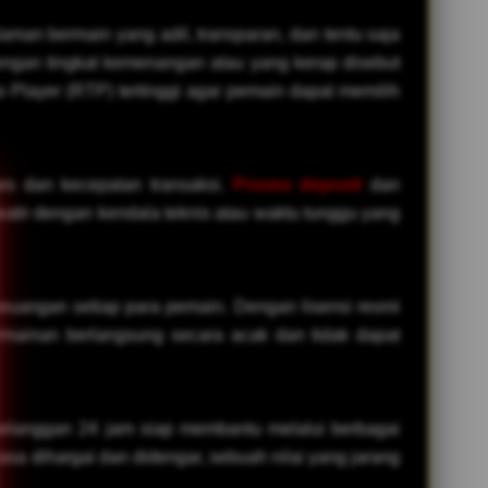
man bermain yang adil, transparan, dan tentu saja
gan tingkat kemenangan atau yang kerap disebut
o Player (RTP) tertinggi agar pemain dapat memilih
es dan kecepatan transaksi.
Proses deposit
dan
watir dengan kendala teknis atau waktu tunggu yang
keuangan setiap para pemain. Dengan lisensi resmi
mainan berlangsung secara acak dan tidak dapat
elanggan 24 jam siap membantu melalui berbagai
asa dihargai dan didengar, sebuah nilai yang jarang