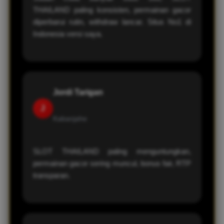
THAILAND paling konsisten, permainan gacor
diperbarui rutin, withdraw lancar. Situs No1 di
Indonesia versi saya.
Jordi Tarigan
J
Kabanjahe
SLOT THAILAND paling menguntungkan,
permainan gacor sering muncul, bonus fair, RTP
transparan.