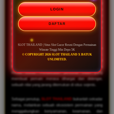
sistem enkripsi mutakhir untuk melindungi data pribadi
LOGIN
dan keuangan setiap para pemain. Dengan lisensi
resmi dan pengawasan ketat dari lembaga perjudian
internasional, SLOT THAILAND memastikan setiap
DAFTAR
putaran permainan berlangsung secara acak dan tidak
dapat dimanipulasi
SLOT THAILAND | Situs Slot Gacor Resmi Dengan Permainan
Tidak hanya soal permainan,
SLOT THAILAND
juga
Winrate Tinggi Min Depo 5K
membangun ekosistem komunitas yang sehat.
© COPYRIGHT 2026 SLOT THAILAND X BATUK
UNLIMITED.
Layanan pelanggan 24 jam siap membantu melalui
berbagai kanal komunikasi, mulai dari live chat hingga
media sosial. Pendekatan personal inilah yang
membuat pemain merasa dihargai dan didengar,
sebuah nilai yang jarang ditemukan di situs sejenis.
Sebagai penutup,
SLOT THAILAND
bukanlah sekadar
nama, melainkan sebuah ekosistem permainan yang
menggabungkan kenyamanan, keamanan, dan