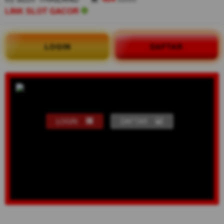
LINK SLOT GACOR
LOGIN
DAFTAR
LOGIN
DAFTAR
Show More