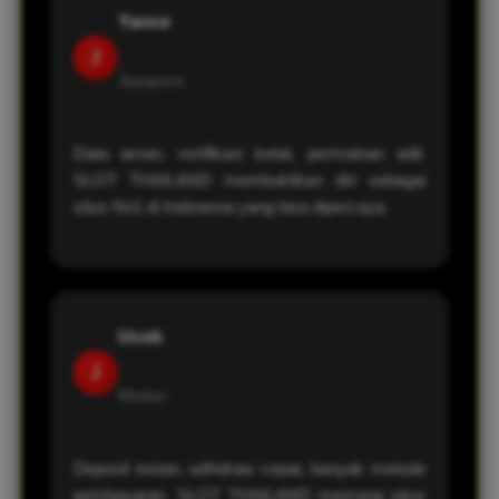
Yance
J
Jayapura
Data aman, verifikasi ketat, permainan adil.
SLOT THAILAND membuktikan diri sebagai
situs No1 di Indonesia yang bisa dipercaya.
Ucok
J
Medan
Deposit instan, withdraw cepat, banyak metode
pembayaran. SLOT THAILAND memang situs