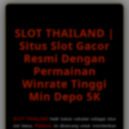
d
e
t
a
i
SLOT THAILAND |
l
s
Situs Slot Gacor
Resmi Dengan
Permainan
Winrate Tinggi
Min Depo 5K
SLOT THAILAND
hadir bukan sekadar sebagai situs
slot biasa.
Platform
ini dirancang untuk memberikan