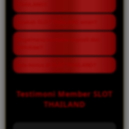
memberikan kemenangan tinggi
SLOT
THAILAND?
THAILAND selalu memperbarui daftar
permainan dengan RTP tertinggi agar
Kunjungi situs resmi, klik daftar, isi data,
Apakah SLOT THAILAND aman?
pemain tahu slot mana yang sedang aktif.
lalu deposit. Setelah saldo masuk, Anda
langsung bisa memilih permainan gacor
at aman. SLOT THAILAND memiliki lisensi
Bagaimana transaksi deposit dan
favorit dan mulai bermain.
resmi dan enkripsi data, sehingga semua
withdraw?
transaksi dan permainan berjalan adil. Ini
sebabnya SLOT THAILAND dipercaya
SLOT THAILAND menyediakan berbagai
Apa bonus di SLOT THAILAND?
sebagai situs No1 di Indonesia.
metode pembayaran lokal. Deposit instan,
penarikan cepat, dan tanpa potongan
SLOT THAILAND
menawarkan bonus
selama data sesuai.
harian
, cashback, dan turnamen slot
Testimoni Member SLOT
khusus. Semua promo ini berlaku untuk
permainan gacor pilihan,
THAILAND
menjadikan
SLOT THAILAND favorit utama di
Indonesia.
.