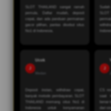
SLOT THAILAND sangat ramah
Sudah
pemula. Daftar mudah, deposit
SLOT 
cepat, dan ada panduan permainan
permai
gacor pilihan, pantas disebut situs
withd
No1 di Indonesia.
Indone
Ucok
J
J
Medan
Deposit instan, withdraw cepat,
CS res
banyak metode pembayaran. SLOT
saat 
THAILAND memang situs No1 di
benar-
Indonesia untuk kenyamanan
dari si