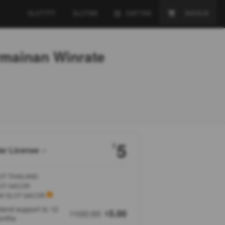
SLOT777
SLOT88
DAFTAR
MASUK
rmainan Winrate
5
$
ar License
88
lar License
$
SELECTED
luded:
OT THAILAND
luded:
 Thailand adalah situs resmi dengan
OT GACOR
luded:
NK SLOT GACOR
ainan paling gacor di indonesia, metode
sit tercepat dengan modal 5000 rupiah,
tend support to 12
100.00
5.00
$
$
 terbaik buat main slot gacor di tahun
nths