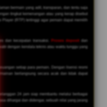
man bermain yang adil, transparan, dan tentu saja
gan tingkat kemenangan atau yang kerap disebut
o Player (RTP) tertinggi agar pemain dapat memilih
es dan kecepatan transaksi.
Proses deposit
dan
watir dengan kendala teknis atau waktu tunggu yang
keuangan setiap para pemain. Dengan lisensi resmi
mainan berlangsung secara acak dan tidak dapat
elanggan 24 jam siap membantu melalui berbagai
asa dihargai dan didengar, sebuah nilai yang jarang