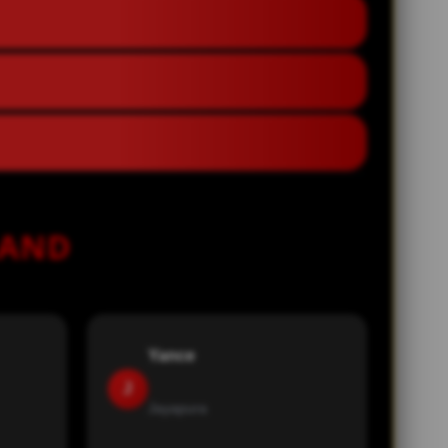
 permainan gacor favorit dan mulai bermain.
nan berjalan adil. Ini sebabnya SLOT THAILAND
anpa potongan selama data sesuai.
ini berlaku untuk permainan gacor pilihan,
LAND
Yance
J
Jayapura