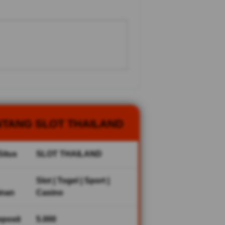
NTANG SLOT THAILAND
itus
SLOT THAILAND
Slot | Togel | Sport |
inan
Casino
eposit
5.000