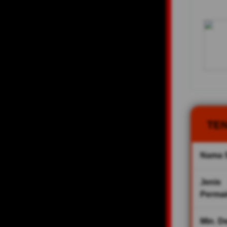
2026
V
i
e
w
l
i
c
e
n
s
TE
e
d
e
Nama S
t
a
Jenis
i
Perma
l
s
Min. D